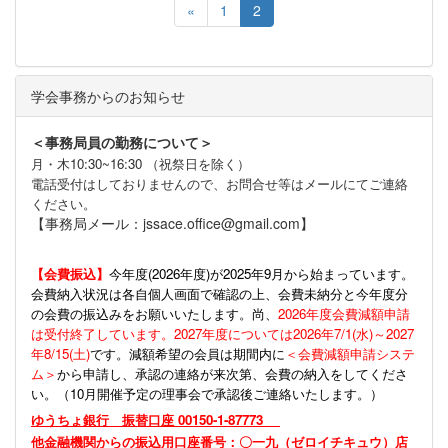
«
1
2
学会事務からのお知らせ
＜事務局員の勤務について＞
月・木10:30~16:30 （祝祭日を除く）
電話受付はしておりませんので、お問合せ等はメールにてご連絡
ください。
【事務局メール：jssace.office@gmail.com】
【会費振込】
今年度(
2026年度)が2025年9月から始まっています。
会費納入状況は各自個人画面で確認の上、会費未納分と今年度分
の会費の振込みをお願いいたします。尚、
2026年度会費減額申請
は受付終了しています。2027年度については2026年7/1(水)～2027
年8/15(土)
です。減額希望の会員は期間内に
＜会費減額申請システ
ム＞
から申請し、承認の連絡が来次第、会費の納入をしてくださ
い。（10月開催予定の理事会で承認後ご連絡いたします。）
ゆうちょ銀行 振替口座 00150-1-87773
他金融機関からの振込用口座番号：〇一九（ゼロイチキュウ）店