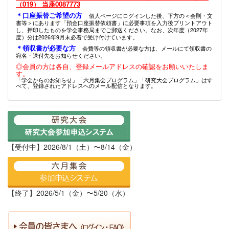
（019） 当座0087773
＊口座振替ご希望の方
個人ページにログインした後、下方の＜会則・文
書等＞にあります「預金口座振替依頼書」に必要事項を入力後プリントアウト
し、押印したものを学会事務局までご郵送ください。なお、次年度（2027年
度）分は2026年9月末必着で受け付けています。
＊領収書が必要な方
会費等の領収書が必要な方は、メールにて領収書の
宛名・送付先をお知らせください。
◎会員の方は各自、登録メールアドレスの確認をお願いいたしま
す。
「学会からのお知らせ」「六月集会プログラム」「研究大会プログラム」はす
べて、登録されたアドレスへのメール配信となります。
【受付中】2026/8/1（土）〜8/14（金）
【終了】2026/5/1（金）〜5/20（水）