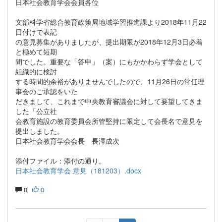
日本社会教育学会会員各位
文部科学省総合教育政策局地域学習推進課より2018年11月22
日付けで表記
の意見募集がありましたが、提出期限が2018年12月3日必着
と極めて短期
間でした。重要な「答申」（案）にもかかわらず学会として
組織的に検討
する時間的余裕がありませんでしたので、11月26日の常任理
事会のご承認をいた
だきまして、これまで中央教育審議会に対して要望してきま
した「公立社
会教育施設の教育委員会所管堅持に限定して会長名で意見を
提出しました。
日本社会教育学会会長 長澤成次
添付ファイル：添付の通り。
日本社会教育学会 意見（181203）.docx
0
0