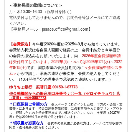
＜事務局員の勤務について＞
月・木10:30~16:30 （祝祭日を除く）
電話受付はしておりませんので、お問合せ等はメールにてご連絡
ください。
【事務局メール：jssace.office@gmail.com】
【会費振込】
今年度(
2026年度)が2025年9月から始まっています。
会費納入状況は各自個人画面で確認の上、会費未納分と今年度分
の会費の振込みをお願いいたします。尚、
2026年度会費減額申請
は受付終了しています。2027年度については2026年7/1(水)～2027
年8/15(土)
です。減額希望の会員は期間内に
＜会費減額申請システ
ム＞
から申請し、承認の連絡が来次第、会費の納入をしてくださ
い。（10月開催予定の理事会で承認後ご連絡いたします。）
ゆうちょ銀行 振替口座 00150-1-87773
他金融機関からの振込用口座番号：〇一九（ゼロイチキュウ）店
（019） 当座0087773
＊口座振替ご希望の方
個人ページにログインした後、下方の＜会則・文
書等＞にあります「預金口座振替依頼書」に必要事項を入力後プリントアウト
し、押印したものを学会事務局までご郵送ください。なお、次年度（2027年
度）分は2026年9月末必着で受け付けています。
＊領収書が必要な方
会費等の領収書が必要な方は、メールにて領収書の
宛名・送付先をお知らせください。