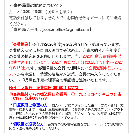
＜事務局員の勤務について＞
月・木10:30~16:30 （祝祭日を除く）
電話受付はしておりませんので、お問合せ等はメールにてご連絡
ください。
【事務局メール：jssace.office@gmail.com】
【会費振込】
今年度(
2026年度)が2025年9月から始まっています。
会費納入状況は各自個人画面で確認の上、会費未納分と今年度分
の会費の振込みをお願いいたします。尚、
2026年度会費減額申請
は受付終了しています。2027年度については2026年7/1(水)～2027
年8/15(土)
です。減額希望の会員は期間内に
＜会費減額申請システ
ム＞
から申請し、承認の連絡が来次第、会費の納入をしてくださ
い。（10月開催予定の理事会で承認後ご連絡いたします。）
ゆうちょ銀行 振替口座 00150-1-87773
他金融機関からの振込用口座番号：〇一九（ゼロイチキュウ）店
（019） 当座0087773
＊口座振替ご希望の方
個人ページにログインした後、下方の＜会則・文
書等＞にあります「預金口座振替依頼書」に必要事項を入力後プリントアウト
し、押印したものを学会事務局までご郵送ください。なお、次年度（2027年
度）分は2026年9月末必着で受け付けています。
＊領収書が必要な方
会費等の領収書が必要な方は、メールにて領収書の
宛名・送付先をお知らせください。