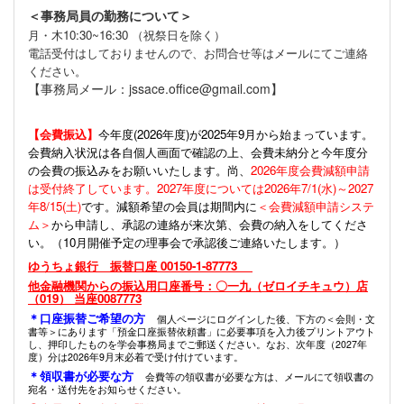
＜事務局員の勤務について＞
月・木10:30~16:30 （祝祭日を除く）
電話受付はしておりませんので、お問合せ等はメールにてご連絡
ください。
【事務局メール：jssace.office@gmail.com】
【会費振込】
今年度(
2026年度)が2025年9月から始まっています。
会費納入状況は各自個人画面で確認の上、会費未納分と今年度分
の会費の振込みをお願いいたします。尚、
2026年度会費減額申請
は受付終了しています。2027年度については2026年7/1(水)～2027
年8/15(土)
です。減額希望の会員は期間内に
＜会費減額申請システ
ム＞
から申請し、承認の連絡が来次第、会費の納入をしてくださ
い。（10月開催予定の理事会で承認後ご連絡いたします。）
ゆうちょ銀行 振替口座 00150-1-87773
他金融機関からの振込用口座番号：〇一九（ゼロイチキュウ）店
（019） 当座0087773
＊口座振替ご希望の方
個人ページにログインした後、下方の＜会則・文
書等＞にあります「預金口座振替依頼書」に必要事項を入力後プリントアウト
し、押印したものを学会事務局までご郵送ください。なお、次年度（2027年
度）分は2026年9月末必着で受け付けています。
＊領収書が必要な方
会費等の領収書が必要な方は、メールにて領収書の
宛名・送付先をお知らせください。