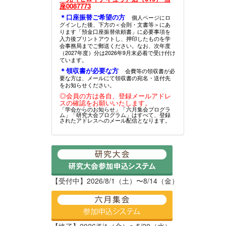
座0087773
＊口座振替ご希望の方
個人ページにロ
グインした後、下方の＜会則・文書等＞にあ
ります「預金口座振替依頼書」に必要事項を
入力後プリントアウトし、押印したものを学
会事務局までご郵送ください。なお、次年度
（2027年度）分は2026年9月末必着で受け付け
ています。
＊領収書が必要な方
会費等の領収書が必
要な方は、メールにて領収書の宛名・送付先
をお知らせください。
◎会員の方は各自、登録メールアドレ
スの確認をお願いいたします。
「学会からのお知らせ」「六月集会プログラ
ム」「研究大会プログラム」はすべて、登録
されたアドレスへのメール配信となります。
【受付中】2026/8/1（土）〜8/14（金）
【終了】2026/5/1（金）〜5/20（水）