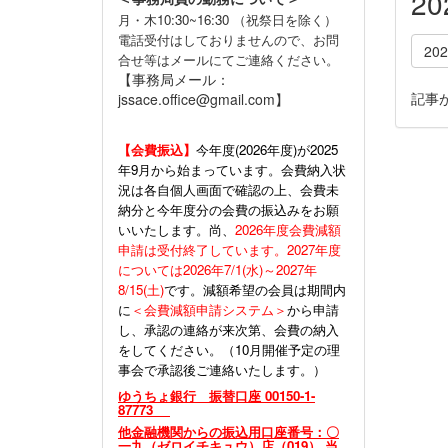
2
月・木10:30~16:30 （祝祭日を除く）
電話受付はしておりませんので、お問
20
合せ等はメールにてご連絡ください。
【事務局メール：
記事
jssace.office@gmail.com】
【会費振込】
今年度(
2026年度)が2025
年9月から始まっています。会費納入状
況は各自個人画面で確認の上、会費未
納分と今年度分の会費の振込みをお願
いいたします。尚、
2026年度会費減額
申請は受付終了しています。2027年度
については2026年7/1(水)～2027年
8/15(土)
です。減額希望の会員は期間内
に
＜会費減額申請システム＞
から申請
し、承認の連絡が来次第、会費の納入
をしてください。（10月開催予定の理
事会で承認後ご連絡いたします。）
ゆうちょ銀行 振替口座 00150-1-
87773
他金融機関からの振込用口座番号：〇
一九（ゼロイチキュウ）店（019） 当