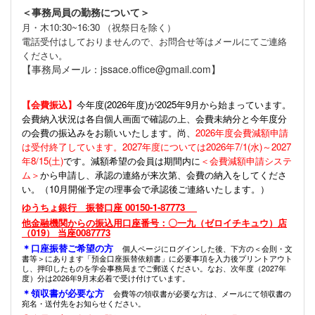
＜事務局員の勤務について＞
月・木10:30~16:30 （祝祭日を除く）
電話受付はしておりませんので、お問合せ等はメールにてご連絡
ください。
【事務局メール：jssace.office@gmail.com】
【会費振込】
今年度(
2026年度)が2025年9月から始まっています。
会費納入状況は各自個人画面で確認の上、会費未納分と今年度分
の会費の振込みをお願いいたします。尚、
2026年度会費減額申請
は受付終了しています。2027年度については2026年7/1(水)～2027
年8/15(土)
です。減額希望の会員は期間内に
＜会費減額申請システ
ム＞
から申請し、承認の連絡が来次第、会費の納入をしてくださ
い。（10月開催予定の理事会で承認後ご連絡いたします。）
ゆうちょ銀行 振替口座 00150-1-87773
他金融機関からの振込用口座番号：〇一九（ゼロイチキュウ）店
（019） 当座0087773
＊口座振替ご希望の方
個人ページにログインした後、下方の＜会則・文
書等＞にあります「預金口座振替依頼書」に必要事項を入力後プリントアウト
し、押印したものを学会事務局までご郵送ください。なお、次年度（2027年
度）分は2026年9月末必着で受け付けています。
＊領収書が必要な方
会費等の領収書が必要な方は、メールにて領収書の
宛名・送付先をお知らせください。