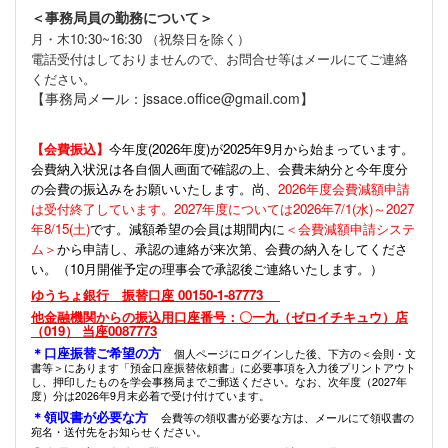
＜事務局員の勤務について＞
月・木10:30~16:30 （祝祭日を除く）
電話受付はしておりませんので、お問合せ等はメールにてご連絡
ください。
【事務局メール：jssace.office@gmail.com】
【会費振込】
今年度(
2026年度)が2025年9月から始まっています。
会費納入状況は各自個人画面で確認の上、会費未納分と今年度分
の会費の振込みをお願いいたします。尚、
2026年度会費減額申請
は受付終了しています。2027年度については2026年7/1(水)～2027
年8/15(土)
です。減額希望の会員は期間内に
＜会費減額申請システ
ム＞
から申請し、承認の連絡が来次第、会費の納入をしてくださ
い。（10月開催予定の理事会で承認後ご連絡いたします。）
ゆうちょ銀行 振替口座 00150-1-87773
他金融機関からの振込用口座番号：〇一九（ゼロイチキュウ）店
（019） 当座0087773
＊口座振替ご希望の方
個人ページにログインした後、下方の＜会則・文
書等＞にあります「預金口座振替依頼書」に必要事項を入力後プリントアウト
し、押印したものを学会事務局までご郵送ください。なお、次年度（2027年
度）分は2026年9月末必着で受け付けています。
＊領収書が必要な方
会費等の領収書が必要な方は、メールにて領収書の
宛名・送付先をお知らせください。