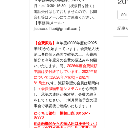
2
月・木10:30~16:30 （祝祭日を除く）
電話受付はしておりませんので、お問
20
合せ等はメールにてご連絡ください。
【事務局メール：
記事
jssace.office@gmail.com】
【会費振込】
今年度(
2026年度)が2025
年9月から始まっています。会費納入状
況は各自個人画面で確認の上、会費未
納分と今年度分の会費の振込みをお願
いいたします。尚、
2026年度会費減額
申請は受付終了しています。2027年度
については2026年7/1(水)～2027年
8/15(土)
です。減額希望の会員は期間内
に
＜会費減額申請システム＞
から申請
し、承認の連絡が来次第、会費の納入
をしてください。（10月開催予定の理
事会で承認後ご連絡いたします。）
ゆうちょ銀行 振替口座 00150-1-
87773
他金融機関からの振込用口座番号：〇
一九（ゼロイチキュウ）店（019） 当