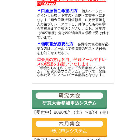
座0087773
＊口座振替ご希望の方
個人ページにロ
グインした後、下方の＜会則・文書等＞にあ
ります「預金口座振替依頼書」に必要事項を
入力後プリントアウトし、押印したものを学
会事務局までご郵送ください。なお、次年度
（2027年度）分は2026年9月末必着で受け付け
ています。
＊領収書が必要な方
会費等の領収書が必
要な方は、メールにて領収書の宛名・送付先
をお知らせください。
◎会員の方は各自、登録メールアドレ
スの確認をお願いいたします。
「学会からのお知らせ」「六月集会プログラ
ム」「研究大会プログラム」はすべて、登録
されたアドレスへのメール配信となります。
【受付中】2026/8/1（土）〜8/14（金）
【終了】2026/5/1（金）〜5/20（水）