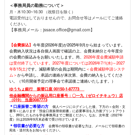
＜事務局員の勤務について＞
月・木10:30~16:30 （祝祭日を除く）
電話受付はしておりませんので、お問合せ等はメールにてご連絡
ください。
【事務局メール：jssace.office@gmail.com】
【会費振込】
今年度(
2026年度)が2025年9月から始まっています。
会費納入状況は各自個人画面で確認の上、会費未納分と今年度分
の会費の振込みをお願いいたします。尚、
2026年度会費減額申請
は受付終了しています。2027年度については2026年7/1(水)～2027
年8/15(土)
です。減額希望の会員は期間内に
＜会費減額申請システ
ム＞
から申請し、承認の連絡が来次第、会費の納入をしてくださ
い。（10月開催予定の理事会で承認後ご連絡いたします。）
ゆうちょ銀行 振替口座 00150-1-87773
他金融機関からの振込用口座番号：〇一九（ゼロイチキュウ）店
（019） 当座0087773
＊口座振替ご希望の方
個人ページにログインした後、下方の＜会則・文
書等＞にあります「預金口座振替依頼書」に必要事項を入力後プリントアウト
し、押印したものを学会事務局までご郵送ください。なお、次年度（2027年
度）分は2026年9月末必着で受け付けています。
＊領収書が必要な方
会費等の領収書が必要な方は、メールにて領収書の
宛名・送付先をお知らせください。