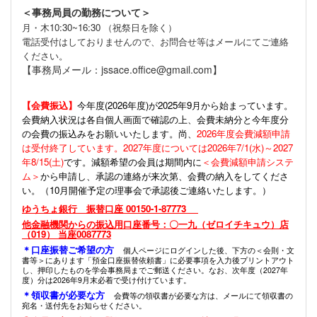
＜事務局員の勤務について＞
月・木10:30~16:30 （祝祭日を除く）
電話受付はしておりませんので、お問合せ等はメールにてご連絡
ください。
【事務局メール：jssace.office@gmail.com】
【会費振込】
今年度(
2026年度)が2025年9月から始まっています。
会費納入状況は各自個人画面で確認の上、会費未納分と今年度分
の会費の振込みをお願いいたします。尚、
2026年度会費減額申請
は受付終了しています。2027年度については2026年7/1(水)～2027
年8/15(土)
です。減額希望の会員は期間内に
＜会費減額申請システ
ム＞
から申請し、承認の連絡が来次第、会費の納入をしてくださ
い。（10月開催予定の理事会で承認後ご連絡いたします。）
ゆうちょ銀行 振替口座 00150-1-87773
他金融機関からの振込用口座番号：〇一九（ゼロイチキュウ）店
（019） 当座0087773
＊口座振替ご希望の方
個人ページにログインした後、下方の＜会則・文
書等＞にあります「預金口座振替依頼書」に必要事項を入力後プリントアウト
し、押印したものを学会事務局までご郵送ください。なお、次年度（2027年
度）分は2026年9月末必着で受け付けています。
＊領収書が必要な方
会費等の領収書が必要な方は、メールにて領収書の
宛名・送付先をお知らせください。