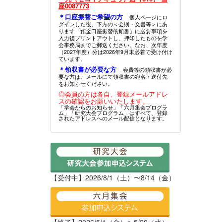
座0087773
＊口座振替ご希望の方
個人ページにロ
グインした後、下方の＜会則・文書等＞にあ
ります「預金口座振替依頼書」に必要事項を
入力後プリントアウトし、押印したものを学
会事務局までご郵送ください。なお、次年度
（2027年度）分は2026年9月末必着で受け付け
ています。
＊領収書が必要な方
会費等の領収書が必
要な方は、メールにて領収書の宛名・送付先
をお知らせください。
◎会員の方は各自、登録メールアドレ
スの確認をお願いいたします。
「学会からのお知らせ」「六月集会プログラ
ム」「研究大会プログラム」はすべて、登録
されたアドレスへのメール配信となります。
【受付中】2026/8/1（土）〜8/14（金）
【終了】2026/5/1（金）〜5/20（水）