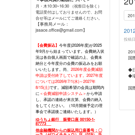
2
月・木10:30~16:30 （祝祭日を除く）
電話受付はしておりませんので、お問
20
合せ等はメールにてご連絡ください。
【事務局メール：
20
jssace.office@gmail.com】
投稿日時
【会費振込】
今年度(
2026年度)が2025
年9月から始まっています。会費納入状
20
況は各自個人画面で確認の上、会費未
国際
納分と今年度分の会費の振込みをお願
いいたします。尚、
2026年度会費減額
◆日時
申請は受付終了しています。2027年度
◆場
については2026年7/1(水)～2027年
8/15(土)
です。減額希望の会員は期間内
国際
に
＜会費減額申請システム＞
から申請
し、承認の連絡が来次第、会費の納入
をしてください。（10月開催予定の理
事会で承認後ご連絡いたします。）
ゆうちょ銀行 振替口座 00150-1-
87773
他金融機関からの振込用口座番号：〇
一九（ゼロイチキュウ）店（019） 当