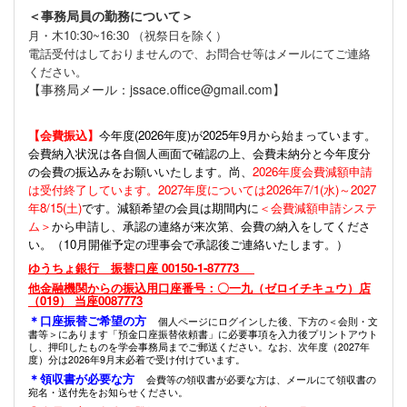
＜事務局員の勤務について＞
月・木10:30~16:30 （祝祭日を除く）
電話受付はしておりませんので、お問合せ等はメールにてご連絡
ください。
【事務局メール：jssace.office@gmail.com】
【会費振込】
今年度(
2026年度)が2025年9月から始まっています。
会費納入状況は各自個人画面で確認の上、会費未納分と今年度分
の会費の振込みをお願いいたします。尚、
2026年度会費減額申請
は受付終了しています。2027年度については2026年7/1(水)～2027
年8/15(土)
です。減額希望の会員は期間内に
＜会費減額申請システ
ム＞
から申請し、承認の連絡が来次第、会費の納入をしてくださ
い。（10月開催予定の理事会で承認後ご連絡いたします。）
ゆうちょ銀行 振替口座 00150-1-87773
他金融機関からの振込用口座番号：〇一九（ゼロイチキュウ）店
（019） 当座0087773
＊口座振替ご希望の方
個人ページにログインした後、下方の＜会則・文
書等＞にあります「預金口座振替依頼書」に必要事項を入力後プリントアウト
し、押印したものを学会事務局までご郵送ください。なお、次年度（2027年
度）分は2026年9月末必着で受け付けています。
＊領収書が必要な方
会費等の領収書が必要な方は、メールにて領収書の
宛名・送付先をお知らせください。