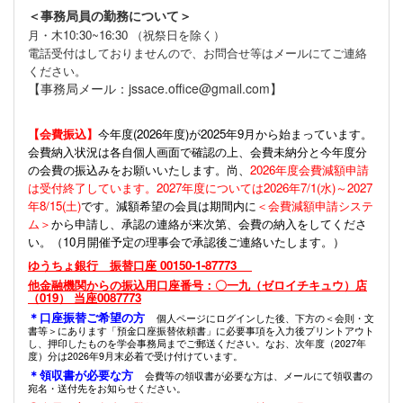
＜事務局員の勤務について＞
月・木10:30~16:30 （祝祭日を除く）
電話受付はしておりませんので、お問合せ等はメールにてご連絡
ください。
【事務局メール：jssace.office@gmail.com】
【会費振込】
今年度(
2026年度)が2025年9月から始まっています。
会費納入状況は各自個人画面で確認の上、会費未納分と今年度分
の会費の振込みをお願いいたします。尚、
2026年度会費減額申請
は受付終了しています。2027年度については2026年7/1(水)～2027
年8/15(土)
です。減額希望の会員は期間内に
＜会費減額申請システ
ム＞
から申請し、承認の連絡が来次第、会費の納入をしてくださ
い。（10月開催予定の理事会で承認後ご連絡いたします。）
ゆうちょ銀行 振替口座 00150-1-87773
他金融機関からの振込用口座番号：〇一九（ゼロイチキュウ）店
（019） 当座0087773
＊口座振替ご希望の方
個人ページにログインした後、下方の＜会則・文
書等＞にあります「預金口座振替依頼書」に必要事項を入力後プリントアウト
し、押印したものを学会事務局までご郵送ください。なお、次年度（2027年
度）分は2026年9月末必着で受け付けています。
＊領収書が必要な方
会費等の領収書が必要な方は、メールにて領収書の
宛名・送付先をお知らせください。