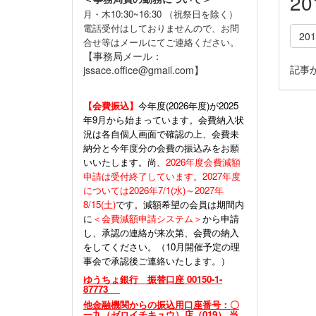
2
月・木10:30~16:30 （祝祭日を除く）
電話受付はしておりませんので、お問
20
合せ等はメールにてご連絡ください。
【事務局メール：
記事
jssace.office@gmail.com】
【会費振込】
今年度(
2026年度)が2025
年9月から始まっています。会費納入状
況は各自個人画面で確認の上、会費未
納分と今年度分の会費の振込みをお願
いいたします。尚、
2026年度会費減額
申請は受付終了しています。2027年度
については2026年7/1(水)～2027年
8/15(土)
です。減額希望の会員は期間内
に
＜会費減額申請システム＞
から申請
し、承認の連絡が来次第、会費の納入
をしてください。（10月開催予定の理
事会で承認後ご連絡いたします。）
ゆうちょ銀行 振替口座 00150-1-
87773
他金融機関からの振込用口座番号：〇
一九（ゼロイチキュウ）店（019） 当