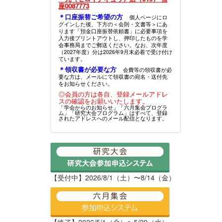
座0087773
＊口座振替ご希望の方
個人ページにロ
グインした後、下方の＜会則・文書等＞にあ
ります「預金口座振替依頼書」に必要事項を
入力後プリントアウトし、押印したものを学
会事務局までご郵送ください。なお、次年度
（2027年度）分は2026年9月末必着で受け付け
ています。
＊領収書が必要な方
会費等の領収書が必
要な方は、メールにて領収書の宛名・送付先
をお知らせください。
◎会員の方は各自、登録メールアドレ
スの確認をお願いいたします。
「学会からのお知らせ」「六月集会プログラ
ム」「研究大会プログラム」はすべて、登録
されたアドレスへのメール配信となります。
【受付中】2026/8/1（土）〜8/14（金）
【終了】2026/5/1（金）〜5/20（水）