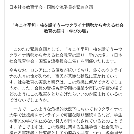
日本社会教育学会・国際交流委員会緊急企画
「今こそ平和・核を話そう―ウクライナ情勢から考える社会
教育の語り・学びの場」
このたび緊急企画として、「今こそ平和・核を話そう―ウ
クライナ情勢から考える社会教育の語り・学びの場」（日本
社会教育学会・国際交流委員会主催）を開催いたします。
今もなお、ロシアによる侵攻が続いており、多くのウクライ
ナの人々の命が失われ、市民が悲惨な状況に置かれていま
す。社会教育の実践と研究は、この危機に何ができるでしょ
うか。また、会員の皆様も新学期の授業や市民の学習の場で
どのようにこの現実をとりあげたらいいのか悩まれているの
ではないでしょうか。
一方で、このような危機的状況下においてもウクライナの
大学では授業をオンラインで可能な限り継続するなど、学生
や市民の学びを止めない努力が日々なされているとのことで
す。そこでまずは、この危機に関する生涯学習・社会教育に
携わる実践者・研究者としての悩みを共有しつつ、各会員が