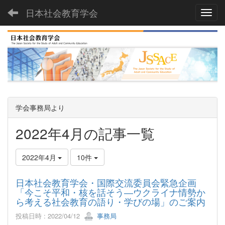
日本社会教育学会
Toggl
学会事務局より
2022年4月の記事一覧
2022年4月
10件
日本社会教育学会・国際交流委員会緊急企画
「今こそ平和・核を話そう―ウクライナ情勢か
ら考える社会教育の語り・学びの場」のご案内
投稿日時 : 2022/04/12
事務局