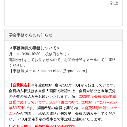
以上
学会事務からのお知らせ
＜事務局員の勤務について＞
月・木10:30~16:30 （祝祭日を除く）
電話受付はしておりませんので、お問合せ等はメールにてご連絡
ください。
【事務局メール：jssace.office@gmail.com】
【会費振込】
今年度(
2026年度)が2025年9月から始まっています。
会費納入状況は各自個人画面で確認の上、会費未納分と今年度分
の会費の振込みをお願いいたします。尚、
2026年度会費減額申請
は受付終了しています。2027年度については2026年7/1(水)～2027
年8/15(土)
です。減額希望の会員は期間内に
＜会費減額申請システ
ム＞
から申請し、承認の連絡が来次第、会費の納入をしてくださ
い。（10月開催予定の理事会で承認後ご連絡いたします。）
ゆうちょ銀行 振替口座 00150-1-87773