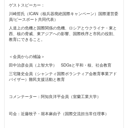
ゲストスピーカー：
川崎哲氏（ICAN（核兵器廃絶国際キャンペーン）国際運営委
員/ピースボート共同代表）
人道上の危機と国際関係の危機、ロシアとウクライナ・東と
西、核の脅威、東アジアへの影響、国際秩序と市民の役割、
教育にできること。
＜会員からの補論＞
田中治彦会員（上智大学） SDGsと平和・核、社会教育
三宅隆史会員（シャンティ国際ボランティア会教育事業アド
バイザー）難民支援活動と教育
コメンテーター：阿知良洋平会員（室蘭工業大学）
司会：近藤牧子・堀本麻由子（国際交流担当常任理事）