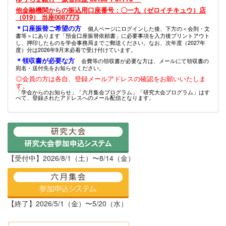
他金融機関からの振込用口座番号：〇一九（ゼロイチキュウ）店
（019） 当座0087773
＊口座振替ご希望の方
個人ページにログインした後、下方の＜会則・文
書等＞にあります「預金口座振替依頼書」に必要事項を入力後プリントアウト
し、押印したものを学会事務局までご郵送ください。なお、次年度（2027年
度）分は2026年9月末必着で受け付けています。
＊領収書が必要な方
会費等の領収書が必要な方は、メールにて領収書の
宛名・送付先をお知らせください。
◎会員の方は各自、登録メールアドレスの確認をお願いいたしま
す。
「学会からのお知らせ」「六月集会プログラム」「研究大会プログラム」はす
べて、登録されたアドレスへのメール配信となります。
【受付中】2026/8/1（土）〜8/14（金）
【終了】2026/5/1（金）〜5/20（水）