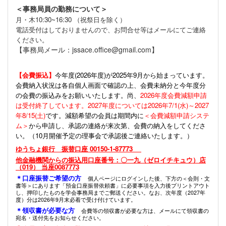
＜事務局員の勤務について＞
月・木10:30~16:30 （祝祭日を除く）
電話受付はしておりませんので、お問合せ等はメールにてご連絡
ください。
【事務局メール：jssace.office@gmail.com】
【会費振込】
今年度(
2026年度)が2025年9月から始まっています。
会費納入状況は各自個人画面で確認の上、会費未納分と今年度分
の会費の振込みをお願いいたします。尚、
2026年度会費減額申請
は受付終了しています。2027年度については2026年7/1(水)～2027
年8/15(土)
です。減額希望の会員は期間内に
＜会費減額申請システ
ム＞
から申請し、承認の連絡が来次第、会費の納入をしてくださ
い。（10月開催予定の理事会で承認後ご連絡いたします。）
ゆうちょ銀行 振替口座 00150-1-87773
他金融機関からの振込用口座番号：〇一九（ゼロイチキュウ）店
（019） 当座0087773
＊口座振替ご希望の方
個人ページにログインした後、下方の＜会則・文
書等＞にあります「預金口座振替依頼書」に必要事項を入力後プリントアウト
し、押印したものを学会事務局までご郵送ください。なお、次年度（2027年
度）分は2026年9月末必着で受け付けています。
＊領収書が必要な方
会費等の領収書が必要な方は、メールにて領収書の
宛名・送付先をお知らせください。