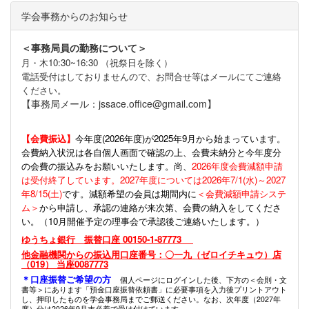
学会事務からのお知らせ
＜事務局員の勤務について＞
月・木10:30~16:30 （祝祭日を除く）
電話受付はしておりませんので、お問合せ等はメールにてご連絡
ください。
【事務局メール：jssace.office@gmail.com】
【会費振込】
今年度(
2026年度)が2025年9月から始まっています。
会費納入状況は各自個人画面で確認の上、会費未納分と今年度分
の会費の振込みをお願いいたします。尚、
2026年度会費減額申請
は受付終了しています。2027年度については2026年7/1(水)～2027
年8/15(土)
です。減額希望の会員は期間内に
＜会費減額申請システ
ム＞
から申請し、承認の連絡が来次第、会費の納入をしてくださ
い。（10月開催予定の理事会で承認後ご連絡いたします。）
ゆうちょ銀行 振替口座 00150-1-87773
他金融機関からの振込用口座番号：〇一九（ゼロイチキュウ）店
（019） 当座0087773
＊口座振替ご希望の方
個人ページにログインした後、下方の＜会則・文
書等＞にあります「預金口座振替依頼書」に必要事項を入力後プリントアウト
し、押印したものを学会事務局までご郵送ください。なお、次年度（2027年
度）分は2026年9月末必着で受け付けています。