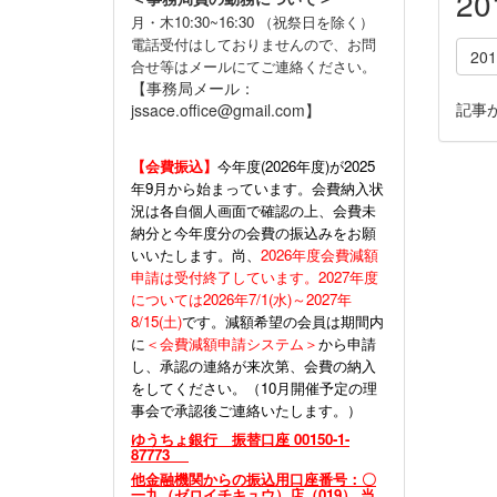
2
月・木10:30~16:30 （祝祭日を除く）
電話受付はしておりませんので、お問
20
合せ等はメールにてご連絡ください。
【事務局メール：
記事
jssace.office@gmail.com】
【会費振込】
今年度(
2026年度)が2025
年9月から始まっています。会費納入状
況は各自個人画面で確認の上、会費未
納分と今年度分の会費の振込みをお願
いいたします。尚、
2026年度会費減額
申請は受付終了しています。2027年度
については2026年7/1(水)～2027年
8/15(土)
です。減額希望の会員は期間内
に
＜会費減額申請システム＞
から申請
し、承認の連絡が来次第、会費の納入
をしてください。（10月開催予定の理
事会で承認後ご連絡いたします。）
ゆうちょ銀行 振替口座 00150-1-
87773
他金融機関からの振込用口座番号：〇
一九（ゼロイチキュウ）店（019） 当