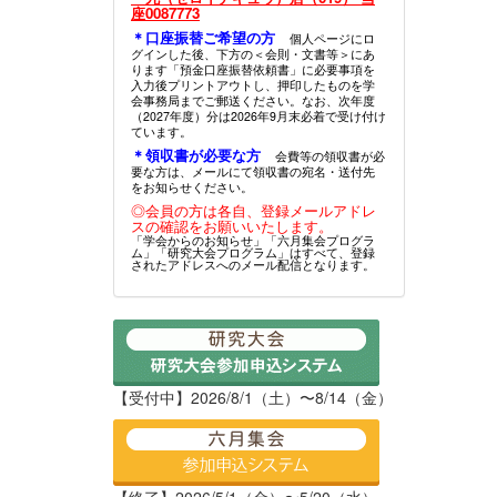
座0087773
＊口座振替ご希望の方
個人ページにロ
グインした後、下方の＜会則・文書等＞にあ
ります「預金口座振替依頼書」に必要事項を
入力後プリントアウトし、押印したものを学
会事務局までご郵送ください。なお、次年度
（2027年度）分は2026年9月末必着で受け付け
ています。
＊領収書が必要な方
会費等の領収書が必
要な方は、メールにて領収書の宛名・送付先
をお知らせください。
◎会員の方は各自、登録メールアドレ
スの確認をお願いいたします。
「学会からのお知らせ」「六月集会プログラ
ム」「研究大会プログラム」はすべて、登録
されたアドレスへのメール配信となります。
【受付中】2026/8/1（土）〜8/14（金）
【終了】2026/5/1（金）〜5/20（水）