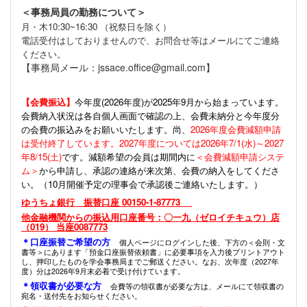
＜事務局員の勤務について＞
月・木10:30~16:30 （祝祭日を除く）
電話受付はしておりませんので、お問合せ等はメールにてご連絡
ください。
【事務局メール：jssace.office@gmail.com】
【会費振込】
今年度(
2026年度)が2025年9月から始まっています。
会費納入状況は各自個人画面で確認の上、会費未納分と今年度分
の会費の振込みをお願いいたします。尚、
2026年度会費減額申請
は受付終了しています。2027年度については2026年7/1(水)～2027
年8/15(土)
です。減額希望の会員は期間内に
＜会費減額申請システ
ム＞
から申請し、承認の連絡が来次第、会費の納入をしてくださ
い。（10月開催予定の理事会で承認後ご連絡いたします。）
ゆうちょ銀行 振替口座 00150-1-87773
他金融機関からの振込用口座番号：〇一九（ゼロイチキュウ）店
（019） 当座0087773
＊口座振替ご希望の方
個人ページにログインした後、下方の＜会則・文
書等＞にあります「預金口座振替依頼書」に必要事項を入力後プリントアウト
し、押印したものを学会事務局までご郵送ください。なお、次年度（2027年
度）分は2026年9月末必着で受け付けています。
＊領収書が必要な方
会費等の領収書が必要な方は、メールにて領収書の
宛名・送付先をお知らせください。