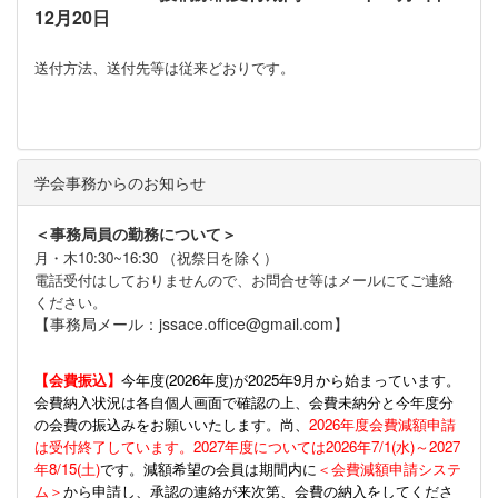
12月20日
送付方法、送付先等は従来どおりです。
学会事務からのお知らせ
＜事務局員の勤務について＞
月・木10:30~16:30 （祝祭日を除く）
電話受付はしておりませんので、お問合せ等はメールにてご連絡
ください。
【事務局メール：jssace.office@gmail.com】
【会費振込】
今年度(
2026年度)が2025年9月から始まっています。
会費納入状況は各自個人画面で確認の上、会費未納分と今年度分
の会費の振込みをお願いいたします。尚、
2026年度会費減額申請
は受付終了しています。2027年度については2026年7/1(水)～2027
年8/15(土)
です。減額希望の会員は期間内に
＜会費減額申請システ
ム＞
から申請し、承認の連絡が来次第、会費の納入をしてくださ