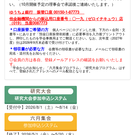
い。（10月開催予定の理事会で承認後ご連絡いたします。）
ゆうちょ銀行 振替口座 00150-1-87773
他金融機関からの振込用口座番号：〇一九（ゼロイチキュウ）店
（019） 当座0087773
＊口座振替ご希望の方
個人ページにログインした後、下方の＜会則・文
書等＞にあります「預金口座振替依頼書」に必要事項を入力後プリントアウト
し、押印したものを学会事務局までご郵送ください。なお、次年度（2027年
度）分は2026年9月末必着で受け付けています。
＊領収書が必要な方
会費等の領収書が必要な方は、メールにて領収書の
宛名・送付先をお知らせください。
◎会員の方は各自、登録メールアドレスの確認をお願いいたしま
す。
「学会からのお知らせ」「六月集会プログラム」「研究大会プログラム」はす
べて、登録されたアドレスへのメール配信となります。
【受付中】2026/8/1（土）〜8/14（金）
【終了】2026/5/1（金）〜5/20（水）