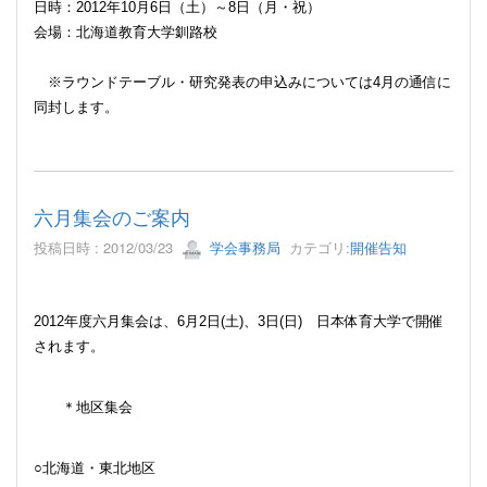
日時：2012年10月6日（土）～8日（月・祝）
会場：北海道教育大学釧路校
※ラウンドテーブル・研究発表の申込みについては
4
月の通信に
同封します。
六月集会のご案内
投稿日時 : 2012/03/23
学会事務局
カテゴリ:
開催告知
2012
年度六月集会は、
6
月
2
日
(
土
)、3
日
(
日
)
日本体育大学で開催
されます。
＊地区集会
○北海道・東北地区