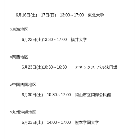
6月16日(土)・17日(日) 13:00～17:00 東北大学
○東海地区
6
月
23
日
(
土
)13:30
～
17:00
福井大学
○関西地区
6
月
23
日
(
土
)10:30～16:30
アネックス･パル法円坂
○中国四国地区
6
月
30
日
(
土
)
10:30
～
17:00
岡山市立岡輝公民館
○九州沖縄地区
6
月
23
日
(
土
)
14:00
～
17:00
熊本学園大学