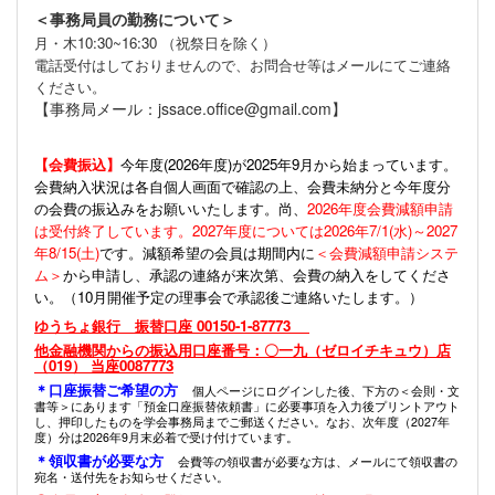
＜事務局員の勤務について＞
月・木10:30~16:30 （祝祭日を除く）
電話受付はしておりませんので、お問合せ等はメールにてご連絡
ください。
【事務局メール：jssace.office@gmail.com】
【会費振込】
今年度(
2026年度)が2025年9月から始まっています。
会費納入状況は各自個人画面で確認の上、会費未納分と今年度分
の会費の振込みをお願いいたします。尚、
2026年度会費減額申請
は受付終了しています。2027年度については2026年7/1(水)～2027
年8/15(土)
です。減額希望の会員は期間内に
＜会費減額申請システ
ム＞
から申請し、承認の連絡が来次第、会費の納入をしてくださ
い。（10月開催予定の理事会で承認後ご連絡いたします。）
ゆうちょ銀行 振替口座 00150-1-87773
他金融機関からの振込用口座番号：〇一九（ゼロイチキュウ）店
（019） 当座0087773
＊口座振替ご希望の方
個人ページにログインした後、下方の＜会則・文
書等＞にあります「預金口座振替依頼書」に必要事項を入力後プリントアウト
し、押印したものを学会事務局までご郵送ください。なお、次年度（2027年
度）分は2026年9月末必着で受け付けています。
＊領収書が必要な方
会費等の領収書が必要な方は、メールにて領収書の
宛名・送付先をお知らせください。