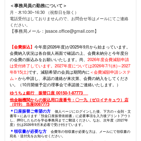
＜事務局員の勤務について＞
月・木10:30~16:30 （祝祭日を除く）
電話受付はしておりませんので、お問合せ等はメールにてご連絡
ください。
【事務局メール：jssace.office@gmail.com】
【会費振込】
今年度(
2026年度)が2025年9月から始まっています。
会費納入状況は各自個人画面で確認の上、会費未納分と今年度分
の会費の振込みをお願いいたします。尚、
2026年度会費減額申請
は受付終了しています。2027年度については2026年7/1(水)～2027
年8/15(土)
です。減額希望の会員は期間内に
＜会費減額申請システ
ム＞
から申請し、承認の連絡が来次第、会費の納入をしてくださ
い。（10月開催予定の理事会で承認後ご連絡いたします。）
ゆうちょ銀行 振替口座 00150-1-87773
他金融機関からの振込用口座番号：〇一九（ゼロイチキュウ）店
（019） 当座0087773
＊口座振替ご希望の方
個人ページにログインした後、下方の＜会則・文
書等＞にあります「預金口座振替依頼書」に必要事項を入力後プリントアウト
し、押印したものを学会事務局までご郵送ください。なお、次年度（2027年
度）分は2026年9月末必着で受け付けています。
＊領収書が必要な方
会費等の領収書が必要な方は、メールにて領収書の
宛名・送付先をお知らせください。