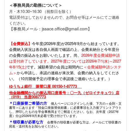
＜事務局員の勤務について＞
月・木10:30~16:30 （祝祭日を除く）
電話受付はしておりませんので、お問合せ等はメールにてご連絡
ください。
【事務局メール：jssace.office@gmail.com】
【会費振込】
今年度(
2026年度)が2025年9月から始まっています。
会費納入状況は各自個人画面で確認の上、会費未納分と今年度分
の会費の振込みをお願いいたします。尚、
2026年度会費減額申請
は受付終了しています。2027年度については2026年7/1(水)～2027
年8/15(土)
です。減額希望の会員は期間内に
＜会費減額申請システ
ム＞
から申請し、承認の連絡が来次第、会費の納入をしてくださ
い。（10月開催予定の理事会で承認後ご連絡いたします。）
ゆうちょ銀行 振替口座 00150-1-87773
他金融機関からの振込用口座番号：〇一九（ゼロイチキュウ）店
（019） 当座0087773
＊口座振替ご希望の方
個人ページにログインした後、下方の＜会則・文
書等＞にあります「預金口座振替依頼書」に必要事項を入力後プリントアウト
し、押印したものを学会事務局までご郵送ください。なお、次年度（2027年
度）分は2026年9月末必着で受け付けています。
＊領収書が必要な方
会費等の領収書が必要な方は、メールにて領収書の
宛名・送付先をお知らせください。