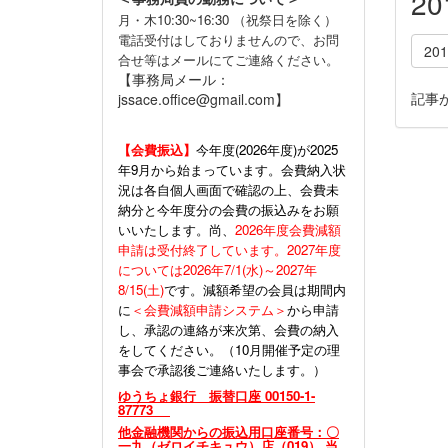
2
月・木10:30~16:30 （祝祭日を除く）
電話受付はしておりませんので、お問
20
合せ等はメールにてご連絡ください。
【事務局メール：
記事
jssace.office@gmail.com】
【会費振込】
今年度(
2026年度)が2025
年9月から始まっています。会費納入状
況は各自個人画面で確認の上、会費未
納分と今年度分の会費の振込みをお願
いいたします。尚、
2026年度会費減額
申請は受付終了しています。2027年度
については2026年7/1(水)～2027年
8/15(土)
です。減額希望の会員は期間内
に
＜会費減額申請システム＞
から申請
し、承認の連絡が来次第、会費の納入
をしてください。（10月開催予定の理
事会で承認後ご連絡いたします。）
ゆうちょ銀行 振替口座 00150-1-
87773
他金融機関からの振込用口座番号：〇
一九（ゼロイチキュウ）店（019） 当