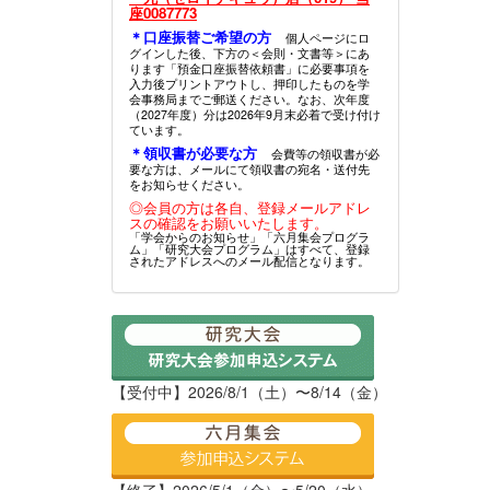
座0087773
＊口座振替ご希望の方
個人ページにロ
グインした後、下方の＜会則・文書等＞にあ
ります「預金口座振替依頼書」に必要事項を
入力後プリントアウトし、押印したものを学
会事務局までご郵送ください。なお、次年度
（2027年度）分は2026年9月末必着で受け付け
ています。
＊領収書が必要な方
会費等の領収書が必
要な方は、メールにて領収書の宛名・送付先
をお知らせください。
◎会員の方は各自、登録メールアドレ
スの確認をお願いいたします。
「学会からのお知らせ」「六月集会プログラ
ム」「研究大会プログラム」はすべて、登録
されたアドレスへのメール配信となります。
【受付中】2026/8/1（土）〜8/14（金）
【終了】2026/5/1（金）〜5/20（水）