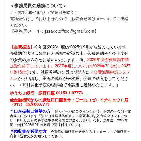
＜事務局員の勤務について＞
月・木10:30~16:30 （祝祭日を除く）
電話受付はしておりませんので、お問合せ等はメールにてご連絡
ください。
【事務局メール：jssace.office@gmail.com】
【会費振込】
今年度(
2026年度)が2025年9月から始まっています。
会費納入状況は各自個人画面で確認の上、会費未納分と今年度分
の会費の振込みをお願いいたします。尚、
2026年度会費減額申請
は受付終了しています。2027年度については2026年7/1(水)～2027
年8/15(土)
です。減額希望の会員は期間内に
＜会費減額申請システ
ム＞
から申請し、承認の連絡が来次第、会費の納入をしてくださ
い。（10月開催予定の理事会で承認後ご連絡いたします。）
ゆうちょ銀行 振替口座 00150-1-87773
他金融機関からの振込用口座番号：〇一九（ゼロイチキュウ）店
（019） 当座0087773
＊口座振替ご希望の方
個人ページにログインした後、下方の＜会則・文
書等＞にあります「預金口座振替依頼書」に必要事項を入力後プリントアウト
し、押印したものを学会事務局までご郵送ください。なお、次年度（2027年
度）分は2026年9月末必着で受け付けています。
＊領収書が必要な方
会費等の領収書が必要な方は、メールにて領収書の
宛名・送付先をお知らせください。