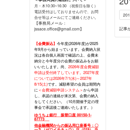
2
月・木10:30~16:30 （祝祭日を除く）
電話受付はしておりませんので、お問
20
合せ等はメールにてご連絡ください。
【事務局メール：
記事
jssace.office@gmail.com】
【会費振込】
今年度(
2026年度)が2025
年9月から始まっています。会費納入状
況は各自個人画面で確認の上、会費未
納分と今年度分の会費の振込みをお願
いいたします。尚、
2026年度会費減額
申請は受付終了しています。2027年度
については2026年7/1(水)～2027年
8/15(土)
です。減額希望の会員は期間内
に
＜会費減額申請システム＞
から申請
し、承認の連絡が来次第、会費の納入
をしてください。（10月開催予定の理
事会で承認後ご連絡いたします。）
ゆうちょ銀行 振替口座 00150-1-
87773
他金融機関からの振込用口座番号：〇
一九（ゼロイチキュウ）店（019） 当