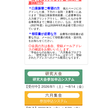
座0087773
＊口座振替ご希望の方
個人ページにロ
グインした後、下方の＜会則・文書等＞にあ
ります「預金口座振替依頼書」に必要事項を
入力後プリントアウトし、押印したものを学
会事務局までご郵送ください。なお、次年度
（2027年度）分は2026年9月末必着で受け付け
ています。
＊領収書が必要な方
会費等の領収書が必
要な方は、メールにて領収書の宛名・送付先
をお知らせください。
◎会員の方は各自、登録メールアドレ
スの確認をお願いいたします。
「学会からのお知らせ」「六月集会プログラ
ム」「研究大会プログラム」はすべて、登録
されたアドレスへのメール配信となります。
【受付中】2026/8/1（土）〜8/14（金）
【終了】2026/5/1（金）〜5/20（水）