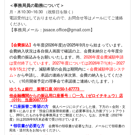
＜事務局員の勤務について＞
月・木10:30~16:30 （祝祭日を除く）
電話受付はしておりませんので、お問合せ等はメールにてご連絡
ください。
【事務局メール：jssace.office@gmail.com】
【会費振込】
今年度(
2026年度)が2025年9月から始まっています。
会費納入状況は各自個人画面で確認の上、会費未納分と今年度分
の会費の振込みをお願いいたします。尚、
2026年度会費減額申請
は受付終了しています。2027年度については2026年7/1(水)～2027
年8/15(土)
です。減額希望の会員は期間内に
＜会費減額申請システ
ム＞
から申請し、承認の連絡が来次第、会費の納入をしてくださ
い。（10月開催予定の理事会で承認後ご連絡いたします。）
ゆうちょ銀行 振替口座 00150-1-87773
他金融機関からの振込用口座番号：〇一九（ゼロイチキュウ）店
（019） 当座0087773
＊口座振替ご希望の方
個人ページにログインした後、下方の＜会則・文
書等＞にあります「預金口座振替依頼書」に必要事項を入力後プリントアウト
し、押印したものを学会事務局までご郵送ください。なお、次年度（2027年
度）分は2026年9月末必着で受け付けています。
＊領収書が必要な方
会費等の領収書が必要な方は、メールにて領収書の
宛名・送付先をお知らせください。