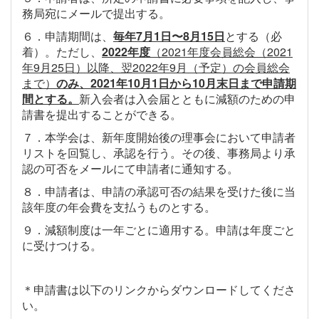
務局宛にメールで提出する。
６．申請期間は、
毎年7月1日〜8月15日
とする（必
着）。ただし、
2022年度
（2021年度会員総会（2021
年9月25日）以降、翌2022年9月（予定）の会員総会
まで）
のみ
、2021年10月1日から10月末日まで申請期
間とする。
新入会者は入会届とともに減額のための申
請書を提出することができる。
７．本学会は、新年度開始後の理事会において申請者
リストを回覧し、承認を行う。その後、事務局より承
認の可否をメールにて申請者に通知する。
８．申請者は、申請の承認可否の結果を受けた後に当
該年度の年会費を支払うものとする。
９．減額制度は一年ごとに適用する。申請は年度ごと
に受けつける。
＊申請書は以下のリンクからダウンロードしてくださ
い。