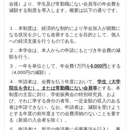
会後）より、学生及び常勤職にない会員等の年会費を
減額する制度を導入します。概要は以下の通りです。
１．本制度は、経済的な制約により学会加入が困難に
なる状況を少しでも改善することを目的として、個人
への経済支援を行うものである。
２．本学会は、本人からの申請にもとづき年会費の減
額を行う。
３．一年を単位として、年会費1万円を
6,000円
とする
（4,000円の減額）。
４．申請者は、会費を払う年度において、
学生（大学
院生を含む）、または常勤職にない会員等
とする。本
制度の主旨に則り、学術振興会の特別研究員、およ
び、それに準ずる身分の者等、一定金額の収入のある
者は申請できない。なお、申請者は、減額を受けよう
とする年度の前年度までの会費滞納のないことを要す
る（新規の入会者を除く）。
５．申請者は、所定の申請書に必要事項を記入し、事