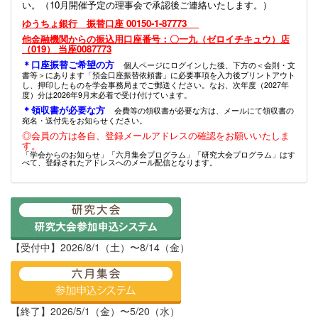
い。（10月開催予定の理事会で承認後ご連絡いたします。）
ゆうちょ銀行 振替口座 00150-1-87773
他金融機関からの振込用口座番号：〇一九（ゼロイチキュウ）店
（019） 当座0087773
＊口座振替ご希望の方
個人ページにログインした後、下方の＜会則・文
書等＞にあります「預金口座振替依頼書」に必要事項を入力後プリントアウト
し、押印したものを学会事務局までご郵送ください。なお、次年度（2027年
度）分は2026年9月末必着で受け付けています。
＊領収書が必要な方
会費等の領収書が必要な方は、メールにて領収書の
宛名・送付先をお知らせください。
◎会員の方は各自、登録メールアドレスの確認をお願いいたしま
す。
「学会からのお知らせ」「六月集会プログラム」「研究大会プログラム」はす
べて、登録されたアドレスへのメール配信となります。
【受付中】2026/8/1（土）〜8/14（金）
【終了】2026/5/1（金）〜5/20（水）