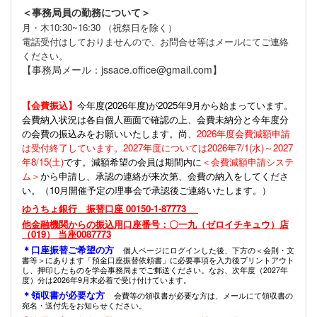
＜事務局員の勤務について＞
月・木10:30~16:30 （祝祭日を除く）
電話受付はしておりませんので、お問合せ等はメールにてご連絡
ください。
【事務局メール：jssace.office@gmail.com】
【会費振込】
今年度(
2026年度)が2025年9月から始まっています。
会費納入状況は各自個人画面で確認の上、会費未納分と今年度分
の会費の振込みをお願いいたします。尚、
2026年度会費減額申請
は受付終了しています。2027年度については2026年7/1(水)～2027
年8/15(土)
です。減額希望の会員は期間内に
＜会費減額申請システ
ム＞
から申請し、承認の連絡が来次第、会費の納入をしてくださ
い。（10月開催予定の理事会で承認後ご連絡いたします。）
ゆうちょ銀行 振替口座 00150-1-87773
他金融機関からの振込用口座番号：〇一九（ゼロイチキュウ）店
（019） 当座0087773
＊口座振替ご希望の方
個人ページにログインした後、下方の＜会則・文
書等＞にあります「預金口座振替依頼書」に必要事項を入力後プリントアウト
し、押印したものを学会事務局までご郵送ください。なお、次年度（2027年
度）分は2026年9月末必着で受け付けています。
＊領収書が必要な方
会費等の領収書が必要な方は、メールにて領収書の
宛名・送付先をお知らせください。