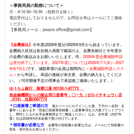
＜事務局員の勤務について＞
月・木10:30~16:30 （祝祭日を除く）
電話受付はしておりませんので、お問合せ等はメールにてご連絡
ください。
【事務局メール：jssace.office@gmail.com】
【会費振込】
今年度(
2026年度)が2025年9月から始まっています。
会費納入状況は各自個人画面で確認の上、会費未納分と今年度分
の会費の振込みをお願いいたします。尚、
2026年度会費減額申請
は受付終了しています。2027年度については2026年7/1(水)～2027
年8/15(土)
です。減額希望の会員は期間内に
＜会費減額申請システ
ム＞
から申請し、承認の連絡が来次第、会費の納入をしてくださ
い。（10月開催予定の理事会で承認後ご連絡いたします。）
ゆうちょ銀行 振替口座 00150-1-87773
他金融機関からの振込用口座番号：〇一九（ゼロイチキュウ）店
（019） 当座0087773
＊口座振替ご希望の方
個人ページにログインした後、下方の＜会則・文
書等＞にあります「預金口座振替依頼書」に必要事項を入力後プリントアウト
し、押印したものを学会事務局までご郵送ください。なお、次年度（2027年
度）分は2026年9月末必着で受け付けています。
＊領収書が必要な方
会費等の領収書が必要な方は、メールにて領収書の
宛名・送付先をお知らせください。