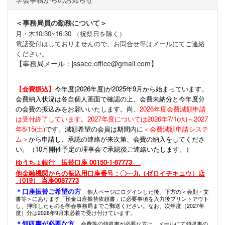
＜事務局員の勤務について＞
月・木10:30~16:30 （祝祭日を除く）
電話受付はしておりませんので、お問合せ等はメールにてご連絡
ください。
【事務局メール：jssace.office@gmail.com】
【会費振込】
今年度(
2026年度)が2025年9月から始まっています。
会費納入状況は各自個人画面で確認の上、会費未納分と今年度分
の会費の振込みをお願いいたします。尚、
2026年度会費減額申請
は受付終了しています。2027年度については2026年7/1(水)～2027
年8/15(土)
です。減額希望の会員は期間内に
＜会費減額申請システ
ム＞
から申請し、承認の連絡が来次第、会費の納入をしてくださ
い。（10月開催予定の理事会で承認後ご連絡いたします。）
ゆうちょ銀行 振替口座 00150-1-87773
他金融機関からの振込用口座番号：〇一九（ゼロイチキュウ）店
（019） 当座0087773
＊口座振替ご希望の方
個人ページにログインした後、下方の＜会則・文
書等＞にあります「預金口座振替依頼書」に必要事項を入力後プリントアウト
し、押印したものを学会事務局までご郵送ください。なお、次年度（2027年
度）分は2026年9月末必着で受け付けています。
＊領収書が必要な方
会費等の領収書が必要な方は、メールにて領収書の