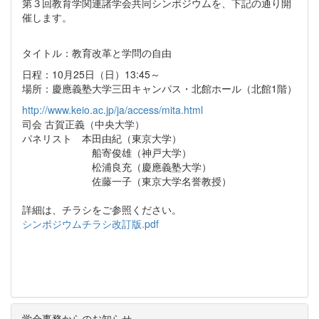
第３回教育学関連諸学会共同シンポジウムを、下記の通り開
催します。
タイトル：教育改革と学問の自由
日程：10月25日（日）13:45～
場所：慶應義塾大学三田キャンパス・北館ホール（北館1階）
http://www.keio.ac.jp/ja/access/mita.html
司会 古賀正義（中央大学）
パネリスト 本田由紀（東京大学）
船寄俊雄（神戸大学）
松浦良充（慶應義塾大学）
佐藤一子（東京大学名誉教授）
詳細は、チラシをご参照ください。
シンポジウムチラシ改訂版.pdf
学会事務からのお知らせ