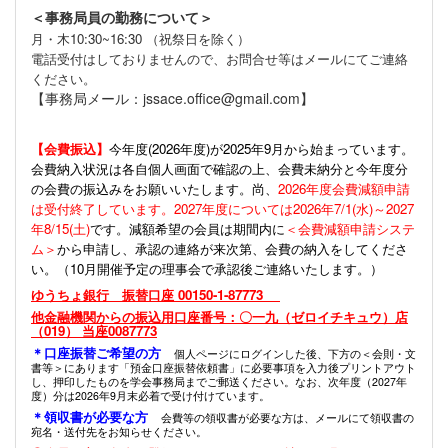
＜事務局員の勤務について＞
月・木10:30~16:30 （祝祭日を除く）
電話受付はしておりませんので、お問合せ等はメールにてご連絡
ください。
【事務局メール：jssace.office@gmail.com】
【会費振込】
今年度(
2026年度)が2025年9月から始まっています。
会費納入状況は各自個人画面で確認の上、会費未納分と今年度分
の会費の振込みをお願いいたします。尚、
2026年度会費減額申請
は受付終了しています。2027年度については2026年7/1(水)～2027
年8/15(土)
です。減額希望の会員は期間内に
＜会費減額申請システ
ム＞
から申請し、承認の連絡が来次第、会費の納入をしてくださ
い。（10月開催予定の理事会で承認後ご連絡いたします。）
ゆうちょ銀行 振替口座 00150-1-87773
他金融機関からの振込用口座番号：〇一九（ゼロイチキュウ）店
（019） 当座0087773
＊口座振替ご希望の方
個人ページにログインした後、下方の＜会則・文
書等＞にあります「預金口座振替依頼書」に必要事項を入力後プリントアウト
し、押印したものを学会事務局までご郵送ください。なお、次年度（2027年
度）分は2026年9月末必着で受け付けています。
＊領収書が必要な方
会費等の領収書が必要な方は、メールにて領収書の
宛名・送付先をお知らせください。