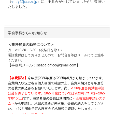
（
entry@jssace.jp
）に、不具合が生じていましたが、復旧い
たしました。
学会事務からのお知らせ
＜事務局員の勤務について＞
月・木10:30~16:30 （祝祭日を除く）
電話受付はしておりませんので、お問合せ等はメールにてご連絡
ください。
【事務局メール：jssace.office@gmail.com】
【会費振込】
今年度(
2026年度)が2025年9月から始まっています。
会費納入状況は各自個人画面で確認の上、会費未納分と今年度分
の会費の振込みをお願いいたします。尚、
2026年度会費減額申請
は受付終了しています。2027年度については2026年7/1(水)～2027
年8/15(土)
です。減額希望の会員は期間内に
＜会費減額申請システ
ム＞
から申請し、承認の連絡が来次第、会費の納入をしてくださ
い。（10月開催予定の理事会で承認後ご連絡いたします。）