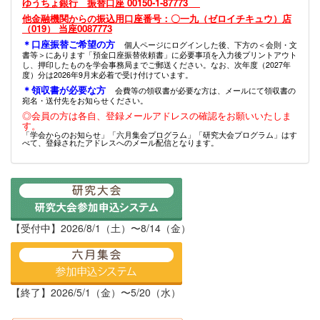
ゆうちょ銀行 振替口座 00150-1-87773
他金融機関からの振込用口座番号：〇一九（ゼロイチキュウ）店
（019） 当座0087773
＊口座振替ご希望の方
個人ページにログインした後、下方の＜会則・文
書等＞にあります「預金口座振替依頼書」に必要事項を入力後プリントアウト
し、押印したものを学会事務局までご郵送ください。なお、次年度（2027年
度）分は2026年9月末必着で受け付けています。
＊領収書が必要な方
会費等の領収書が必要な方は、メールにて領収書の
宛名・送付先をお知らせください。
◎会員の方は各自、登録メールアドレスの確認をお願いいたしま
す。
「学会からのお知らせ」「六月集会プログラム」「研究大会プログラム」はす
べて、登録されたアドレスへのメール配信となります。
【受付中】2026/8/1（土）〜8/14（金）
【終了】2026/5/1（金）〜5/20（水）