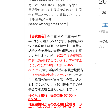
2
月・木10:30~16:30 （祝祭日を除く）
電話受付はしておりませんので、お問
20
合せ等はメールにてご連絡ください。
【事務局メール：
【重
jssace.office@gmail.com】
投稿日時
【会費振込】
今年度(
2026年度)が2025
年9月から始まっています。会費納入状
秋の
況は各自個人画面で確認の上、会費未
た。
納分と今年度分の会費の振込みをお願
いいたします。尚、
2026年度会費減額
申請は受付終了しています。2027年度
については2026年7/1(水)～2027年
8/15(土)
です。減額希望の会員は期間内
に
＜会費減額申請システム＞
から申請
し、承認の連絡が来次第、会費の納入
をしてください。（10月開催予定の理
事会で承認後ご連絡いたします。）
ゆうちょ銀行 振替口座 00150-1-
87773
他金融機関からの振込用口座番号：〇
一九（ゼロイチキュウ）店（019） 当