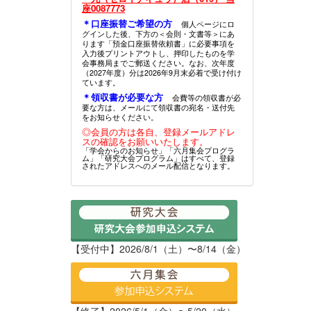
座0087773
＊口座振替ご希望の方
個人ページにロ
グインした後、下方の＜会則・文書等＞にあ
ります「預金口座振替依頼書」に必要事項を
入力後プリントアウトし、押印したものを学
会事務局までご郵送ください。なお、次年度
（2027年度）分は2026年9月末必着で受け付け
ています。
＊領収書が必要な方
会費等の領収書が必
要な方は、メールにて領収書の宛名・送付先
をお知らせください。
◎会員の方は各自、登録メールアドレ
スの確認をお願いいたします。
「学会からのお知らせ」「六月集会プログラ
ム」「研究大会プログラム」はすべて、登録
されたアドレスへのメール配信となります。
【受付中】2026/8/1（土）〜8/14（金）
【終了】2026/5/1（金）〜5/20（水）