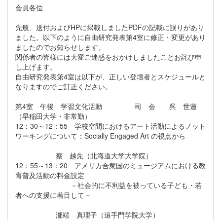
会員各位
先般、
送付およびHPに掲載しましたPDFの記載に誤りがあり
ました。
以下のように自由研究発表第4室に修正・変更があり
ましたのでお知らせします。
関係者の皆様には大変ご迷惑をおかけしましたことお詫び申
し上げ
ます。
自由研究発表第4室は以下が、
正しい登壇者とスケジュールと
なりますのでご訂正ください。
第4室 午後 学習文化活動 司 会 呉 世蓮
（早稲田大学・非常勤）
12：30～12：55 学校空間におけるアート活動によるノット
ワーキングについて：Socially Engaged Art の視点から
蔡 越先（北海道大学大学院）
12：55～13：20 アメリカ合衆国のミュージアムにおける教
育普及活動の料金設定
－社会的に不利益を被っている子ども・若
者への支援に着目して－
瀧端 真理子（追手門学院大学）