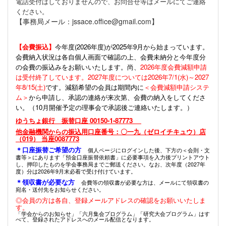
電話受付はしておりませんので、お問合せ等はメールにてご連絡
ください。
【事務局メール：jssace.office@gmail.com】
【会費振込】
今年度(
2026年度)が2025年9月から始まっています。
会費納入状況は各自個人画面で確認の上、会費未納分と今年度分
の会費の振込みをお願いいたします。尚、
2026年度会費減額申請
は受付終了しています。2027年度については2026年7/1(水)～2027
年8/15(土)
です。減額希望の会員は期間内に
＜会費減額申請システ
ム＞
から申請し、承認の連絡が来次第、会費の納入をしてくださ
い。（10月開催予定の理事会で承認後ご連絡いたします。）
ゆうちょ銀行 振替口座 00150-1-87773
他金融機関からの振込用口座番号：〇一九（ゼロイチキュウ）店
（019） 当座0087773
＊口座振替ご希望の方
個人ページにログインした後、下方の＜会則・文
書等＞にあります「預金口座振替依頼書」に必要事項を入力後プリントアウト
し、押印したものを学会事務局までご郵送ください。なお、次年度（2027年
度）分は2026年9月末必着で受け付けています。
＊領収書が必要な方
会費等の領収書が必要な方は、メールにて領収書の
宛名・送付先をお知らせください。
◎会員の方は各自、登録メールアドレスの確認をお願いいたしま
す。
「学会からのお知らせ」「六月集会プログラム」「研究大会プログラム」はす
べて、登録されたアドレスへのメール配信となります。