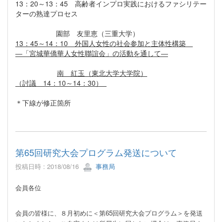
13：20～13：45 高齢者インプロ実践におけるファシリテー
ターの熟達プロセス
園部 友里恵（三重大学）
13：45～14：10 外国人女性の社会参加と主体性構築
―「宮城華僑華人女性聯誼会」の活動を通して―
南 紅玉（東北大学大学院）
（討議 14：10～14：30）
＊下線が修正箇所
第65回研究大会プログラム発送について
投稿日時 : 2018/08/16
事務局
会員各位
会員の皆様に、８月初めに＜第
65
回研究大会プログラム＞を発送