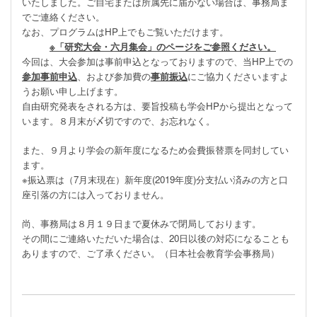
いたしました。ご自宅または所属先に届かない場合は、事務局ま
でご連絡ください。
なお、プログラムは
HP
上でもご覧いただけます。
※「研究大会・六月集会」のページをご参照ください。
今回は、大会参加は事前申込となっておりますので、当
HP
上での
参加事前申込
、および参加費の
事前振込
にご協力くださいますよ
うお願い申し上げます。
自由研究発表をされる方は、要旨投稿も学会
HP
から提出となって
います。８月末が〆切ですので、お忘れなく。
また、９月より学会の新年度になるため会費振替票を同封してい
ます。
※
振込票は（
7
月末現在）新年度(
2019
年度)分支払い済みの方と口
座引落の方には入っておりません。
尚、事務局は８月１９日まで夏休みで閉局しております。
その間にご連絡いただいた場合は、
20
日以後の対応になることも
ありますので、ご了承ください。（日本社会教育学会事務局）