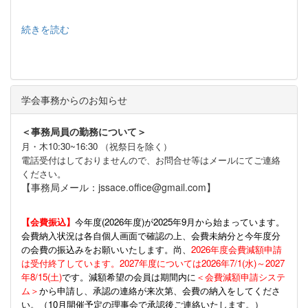
続きを読む
学会事務からのお知らせ
＜事務局員の勤務について＞
月・木10:30~16:30 （祝祭日を除く）
電話受付はしておりませんので、お問合せ等はメールにてご連絡
ください。
【事務局メール：jssace.office@gmail.com】
【会費振込】
今年度(
2026年度)が2025年9月から始まっています。
会費納入状況は各自個人画面で確認の上、会費未納分と今年度分
の会費の振込みをお願いいたします。尚、
2026年度会費減額申請
は受付終了しています。2027年度については2026年7/1(水)～2027
年8/15(土)
です。減額希望の会員は期間内に
＜会費減額申請システ
ム＞
から申請し、承認の連絡が来次第、会費の納入をしてくださ
い。（10月開催予定の理事会で承認後ご連絡いたします。）