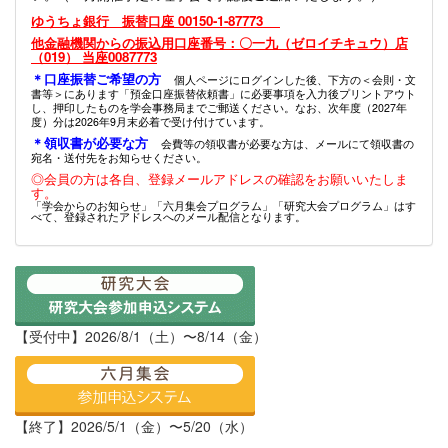
ゆうちょ銀行 振替口座 00150-1-87773
他金融機関からの振込用口座番号：〇一九（ゼロイチキュウ）店
（019） 当座0087773
＊口座振替ご希望の方
個人ページにログインした後、下方の＜会則・文
書等＞にあります「預金口座振替依頼書」に必要事項を入力後プリントアウト
し、押印したものを学会事務局までご郵送ください。なお、次年度（2027年
度）分は2026年9月末必着で受け付けています。
＊領収書が必要な方
会費等の領収書が必要な方は、メールにて領収書の
宛名・送付先をお知らせください。
◎会員の方は各自、登録メールアドレスの確認をお願いいたしま
す。
「学会からのお知らせ」「六月集会プログラム」「研究大会プログラム」はす
べて、登録されたアドレスへのメール配信となります。
【受付中】2026/8/1（土）〜8/14（金）
【終了】2026/5/1（金）〜5/20（水）