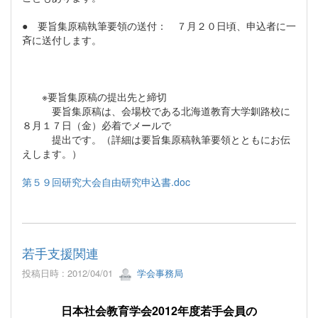
● 要旨集原稿執筆要領の送付： ７月２０日頃、申込者に一
斉に送付します。
※要旨集原稿の提出先と締切
要旨集原稿は、会場校である北海道教育大学釧路校に
８月１７日（金）必着でメールで
提出です。（詳細は要旨集原稿執筆要領とともにお伝
えします。）
第５９回研究大会自由研究申込書.doc
若手支援関連
投稿日時 : 2012/04/01
学会事務局
日本社会教育学会
2012
年度若手会員の