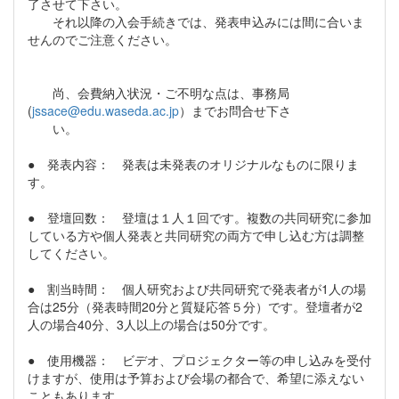
了させて下さい。
それ以降の入会手続きでは、発表申込みには間に合いま
せんのでご注意ください。
尚、会費納入状況・ご不明な点は、事務局
(
jssace@edu.waseda.ac.jp
）までお問合せ下さ
い。
● 発表内容： 発表は未発表のオリジナルなものに限りま
す。
● 登壇回数： 登壇は１人１回です。複数の共同研究に参加
している方や個人発表と共同研究の両方で申し込む方は調整
してください。
● 割当時間： 個人研究および共同研究で発表者が1人の場
合は25分（発表時間20分と質疑応答５分）です。登壇者が2
人の場合40分、3人以上の場合は50分です。
● 使用機器： ビデオ、プロジェクター等の申し込みを受付
けますが、使用は予算および会場の都合で、希望に添えない
こともあります。