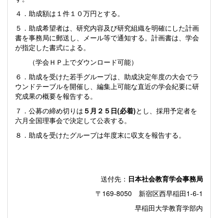
４．助成額は１件１０万円とする。
５．助成希望者は、研究内容及び研究組織を明確にした計画
書を事務局に郵送し、メール等で通知する。計画書は、学会
が指定した書式による。
（学会ＨＰ上でダウンロード可能）
６．助成を受けた若手グループは、助成決定年度の大会でラ
ウンドテーブルを開催し、編集上可能な直近の学会紀要に研
究成果の概要を報告する。
７．公募の締め切りは
５月２５日
(
必着
)
とし、採用予定者を
六月全国理事会で決定して公表する。
８．助成を受けたグループは年度末に収支を報告する。
送付先：
日本社会教育学会事務局
〒
169-8050
新宿区西早稲田
1-6-1
早稲田大学教育学部内