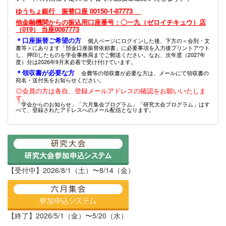
ゆうちょ銀行 振替口座 00150-1-87773
他金融機関からの振込用口座番号：〇一九（ゼロイチキュウ）店
（019） 当座0087773
＊口座振替ご希望の方
個人ページにログインした後、下方の＜会則・文
書等＞にあります「預金口座振替依頼書」に必要事項を入力後プリントアウト
し、押印したものを学会事務局までご郵送ください。なお、次年度（2027年
度）分は2026年9月末必着で受け付けています。
＊領収書が必要な方
会費等の領収書が必要な方は、メールにて領収書の
宛名・送付先をお知らせください。
◎会員の方は各自、登録メールアドレスの確認をお願いいたしま
す。
「学会からのお知らせ」「六月集会プログラム」「研究大会プログラム」はす
べて、登録されたアドレスへのメール配信となります。
【受付中】2026/8/1（土）〜8/14（金）
【終了】2026/5/1（金）〜5/20（水）