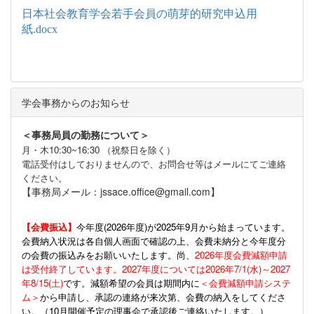
日本社会教育学会若手会員の萌芽的研究申込用
紙.docx
学会事務からのお知らせ
＜事務局員の勤務について＞
月・木10:30~16:30 （祝祭日を除く）
電話受付はしておりませんので、お問合せ等はメールにてご連絡
ください。
【事務局メール：jssace.office@gmail.com】
【会費振込】
今年度(
2026年度)が2025年9月から始まっています。
会費納入状況は各自個人画面で確認の上、会費未納分と今年度分
の会費の振込みをお願いいたします。尚、
2026年度会費減額申請
は受付終了しています。2027年度については2026年7/1(水)～2027
年8/15(土)
です。減額希望の会員は期間内に
＜会費減額申請システ
ム＞
から申請し、承認の連絡が来次第、会費の納入をしてくださ
い。（10月開催予定の理事会で承認後ご連絡いたします。）