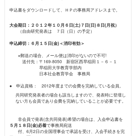
申込書をダウンロードして、ＨＰの事務局アドレスまで。
大会期日：２０１２年１０月６日(土)７日(日)８日(月祝）
（自由研究発表は ７日（日）の予定）
申込締切：６月１５日(金)＜消印有効＞
※郵送の場合、メール便は消印がないので不可!
送付先：〒169-8050 新宿区西早稲田１－６－１
早稲田大学教育学部内
日本社会教育学会 事務局
● 申込資格： 2012年度までの会費を完納している会員。
共同研究発表者の場合も該当しますので、発表時に登壇し
ない方も会員であり会費を完納していることが必要です。
非会員で発表(含共同発表)希望の場合は、入会申込書を
５月１８日(金)必着
で事務局宛送
付、6月2日の全国理事会で承認を受け、入会手続きを完