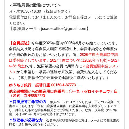
＜事務局員の勤務について＞
月・木10:30~16:30 （祝祭日を除く）
電話受付はしておりませんので、お問合せ等はメールにてご連絡
ください。
【事務局メール：jssace.office@gmail.com】
【会費振込】
今年度(
2026年度)が2025年9月から始まっています。
会費納入状況は各自個人画面で確認の上、会費未納分と今年度分
の会費の振込みをお願いいたします。尚、
2026年度会費減額申請
は受付終了しています。2027年度については2026年7/1(水)～2027
年8/15(土)
です。減額希望の会員は期間内に
＜会費減額申請システ
ム＞
から申請し、承認の連絡が来次第、会費の納入をしてくださ
い。（10月開催予定の理事会で承認後ご連絡いたします。）
ゆうちょ銀行 振替口座 00150-1-87773
他金融機関からの振込用口座番号：〇一九（ゼロイチキュウ）店
（019） 当座0087773
＊口座振替ご希望の方
個人ページにログインした後、下方の＜会則・文
書等＞にあります「預金口座振替依頼書」に必要事項を入力後プリントアウト
し、押印したものを学会事務局までご郵送ください。なお、次年度（2027年
度）分は2026年9月末必着で受け付けています。
＊領収書が必要な方
会費等の領収書が必要な方は、メールにて領収書の
宛名・送付先をお知らせください。