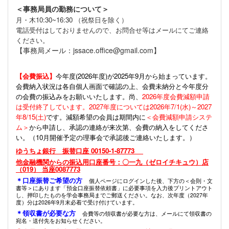
＜事務局員の勤務について＞
月・木10:30~16:30 （祝祭日を除く）
電話受付はしておりませんので、お問合せ等はメールにてご連絡
ください。
【事務局メール：jssace.office@gmail.com】
【会費振込】
今年度(
2026年度)が2025年9月から始まっています。
会費納入状況は各自個人画面で確認の上、会費未納分と今年度分
の会費の振込みをお願いいたします。尚、
2026年度会費減額申請
は受付終了しています。2027年度については2026年7/1(水)～2027
年8/15(土)
です。減額希望の会員は期間内に
＜会費減額申請システ
ム＞
から申請し、承認の連絡が来次第、会費の納入をしてくださ
い。（10月開催予定の理事会で承認後ご連絡いたします。）
ゆうちょ銀行 振替口座 00150-1-87773
他金融機関からの振込用口座番号：〇一九（ゼロイチキュウ）店
（019） 当座0087773
＊口座振替ご希望の方
個人ページにログインした後、下方の＜会則・文
書等＞にあります「預金口座振替依頼書」に必要事項を入力後プリントアウト
し、押印したものを学会事務局までご郵送ください。なお、次年度（2027年
度）分は2026年9月末必着で受け付けています。
＊領収書が必要な方
会費等の領収書が必要な方は、メールにて領収書の
宛名・送付先をお知らせください。