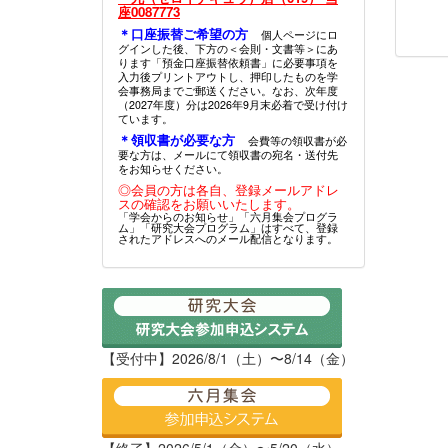
座0087773
＊口座振替ご希望の方
個人ページにロ
グインした後、下方の＜会則・文書等＞にあ
ります「預金口座振替依頼書」に必要事項を
入力後プリントアウトし、押印したものを学
会事務局までご郵送ください。なお、次年度
（2027年度）分は2026年9月末必着で受け付け
ています。
＊領収書が必要な方
会費等の領収書が必
要な方は、メールにて領収書の宛名・送付先
をお知らせください。
◎会員の方は各自、登録メールアドレ
スの確認をお願いいたします。
「学会からのお知らせ」「六月集会プログラ
ム」「研究大会プログラム」はすべて、登録
されたアドレスへのメール配信となります。
【受付中】2026/8/1（土）〜8/14（金）
【終了】2026/5/1（金）〜5/20（水）