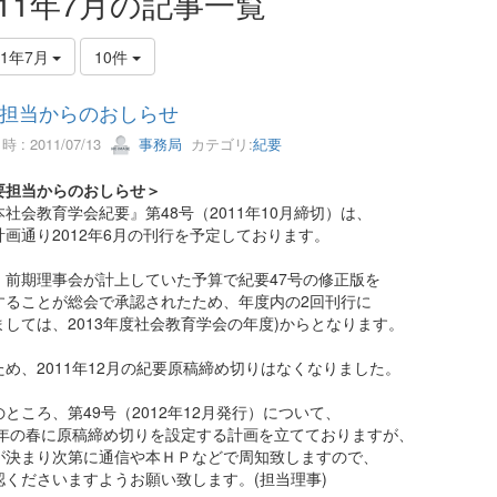
011年7月の記事一覧
11年7月
10件
担当からのおしらせ
 : 2011/07/13
事務局
カテゴリ:
紀要
要担当からのおしらせ＞
社会教育学会紀要』第48号（2011年10月締切）は、
計画通り2012年6月の刊行を予定しております。
、前期理事会が計上していた予算で紀要47号の修正版を
することが総会で承認されたため、年度内の2回刊行に
ましては、2013年度社会教育学会の年度)からとなります。
ため、2011年12月の紀要原稿締め切りはなくなりました。
ところ、第49号（2012年12月発行）について、
12年の春に原稿締め切りを設定する計画を立てておりますが、
が決まり次第に通信や本ＨＰなどで周知致しますので、
認くださいますようお願い致します。(担当理事)