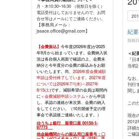
2
月・木10:30~16:30 （祝祭日を除く）
電話受付はしておりませんので、お問
20
合せ等はメールにてご連絡ください。
【事務局メール：
紀要
jssace.office@gmail.com】
投稿日時
【会費振込】
今年度(
2026年度)が2025
年9月から始まっています。会費納入状
＜紀
況は各自個人画面で確認の上、会費未
『日本
納分と今年度分の会費の振込みをお願
当初
いいたします。尚、
2026年度会費減額
申請は受付終了しています。2027年度
なお
については2026年7/1(水)～2027年
刊行
8/15(土)
です。減額希望の会員は期間内
関し
に
＜会費減額申請システム＞
から申請
し、承認の連絡が来次第、会費の納入
この
をしてください。（10月開催予定の理
事会で承認後ご連絡いたします。）
現在の
20
ゆうちょ銀行 振替口座 00150-1-
87773
詳細
ご確
他金融機関からの振込用口座番号：〇
一九（ゼロイチキュウ）店（019） 当