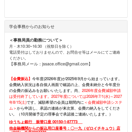
学会事務からのお知らせ
＜事務局員の勤務について＞
月・木10:30~16:30 （祝祭日を除く）
電話受付はしておりませんので、お問合せ等はメールにてご連絡
ください。
【事務局メール：jssace.office@gmail.com】
【会費振込】
今年度(
2026年度)が2025年9月から始まっています。
会費納入状況は各自個人画面で確認の上、会費未納分と今年度分
の会費の振込みをお願いいたします。尚、
2026年度会費減額申請
は受付終了しています。2027年度については2026年7/1(水)～2027
年8/15(土)
です。減額希望の会員は期間内に
＜会費減額申請システ
ム＞
から申請し、承認の連絡が来次第、会費の納入をしてくださ
い。（10月開催予定の理事会で承認後ご連絡いたします。）
ゆうちょ銀行 振替口座 00150-1-87773
他金融機関からの振込用口座番号：〇一九（ゼロイチキュウ）店