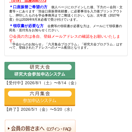
（019） 当座0087773
＊口座振替ご希望の方
個人ページにログインした後、下方の＜会則・文
書等＞にあります「預金口座振替依頼書」に必要事項を入力後プリントアウト
し、押印したものを学会事務局までご郵送ください。なお、次年度（2027年
度）分は2026年9月末必着で受け付けています。
＊領収書が必要な方
会費等の領収書が必要な方は、メールにて領収書の
宛名・送付先をお知らせください。
◎会員の方は各自、登録メールアドレスの確認をお願いいたしま
す。
「学会からのお知らせ」「六月集会プログラム」「研究大会プログラム」はす
べて、登録されたアドレスへのメール配信となります。
【受付中】2026/8/1（土）〜8/14（金）
【終了】2026/5/1（金）〜5/20（水）