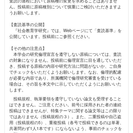
査読の過程において原稿種の変更を求めることはありませ
ん。投稿前に原稿種別について慎重にご検討いただきますよ
うお願いします。
【査読基準の公開】
『社会教育学研究』では、Webページにて「査読基準」を
公開しています。投稿前にご参照ください。
【その他の注意点】
本学会の研究倫理宣言を遵守しない原稿については、査読
の対象になりません。投稿前に倫理宣言に目を通していただ
き、投稿する原稿の内容や研究方法に問題がないか、ご自身
でチェックをいただくようお願いします。なお、倫理的配慮
が必要な内容であり、所属機関で倫理研究審査を受けている
場合は、その旨を本文中に示していただくようにお願いいた
します。
投稿規程、執筆要領を遵守していない論文も受理すること
はできません。ご注意ください。前号に採用された者の連続
投稿はできませんが、特集テーマに関する論文等はこの限り
ではありません（投稿規程の３）。また、二重投稿や自己盗
用（投稿規程の5）、重複投稿（各号で投稿できるのは単著、
共著問わず1人1本です）にならないよう、事前のチェックを