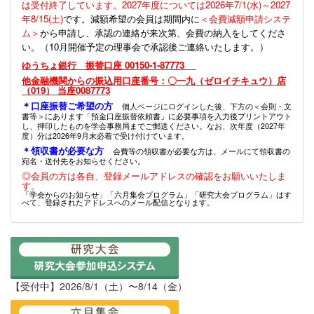
は受付終了しています。2027年度については2026年7/1(水)～2027
年8/15(土)
です。減額希望の会員は期間内に
＜会費減額申請システ
ム＞
から申請し、承認の連絡が来次第、会費の納入をしてくださ
い。（10月開催予定の理事会で承認後ご連絡いたします。）
ゆうちょ銀行 振替口座 00150-1-87773
他金融機関からの振込用口座番号：〇一九（ゼロイチキュウ）店
（019） 当座0087773
＊口座振替ご希望の方
個人ページにログインした後、下方の＜会則・文
書等＞にあります「預金口座振替依頼書」に必要事項を入力後プリントアウト
し、押印したものを学会事務局までご郵送ください。なお、次年度（2027年
度）分は2026年9月末必着で受け付けています。
＊領収書が必要な方
会費等の領収書が必要な方は、メールにて領収書の
宛名・送付先をお知らせください。
◎会員の方は各自、登録メールアドレスの確認をお願いいたしま
す。
「学会からのお知らせ」「六月集会プログラム」「研究大会プログラム」はす
べて、登録されたアドレスへのメール配信となります。
【受付中】2026/8/1（土）〜8/14（金）