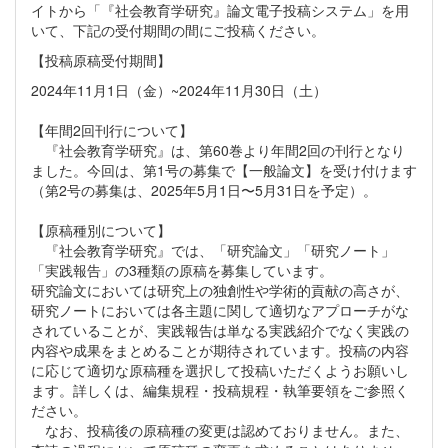
イトから「『社会教育学研究』論文電子投稿システム」を用
いて、下記の受付期間の間にご投稿ください。
【投稿原稿受付期間】
2024年11月1日（金）~2024年11月30日（土）
【年間2回刊行について】
『社会教育学研究』は、第60巻より年間2回の刊行となり
ました。今回は、第1号の募集で【一般論文】を受け付けます
（第2号の募集は、2025年5月1日〜5月31日を予定）。
【原稿種別について】
『社会教育学研究』では、「研究論文」「研究ノート」
「実践報告」の3種類の原稿を募集しています。
研究論文においては研究上の独創性や学術的貢献の高さが、
研究ノートにおいては各主題に関して適切なアプローチがな
されていることが、実践報告は単なる実践紹介でなく実践の
内容や成果をまとめることが期待されています。投稿の内容
に応じて適切な原稿種を選択して投稿いただくようお願いし
ます。詳しくは、編集規程・投稿規程・執筆要領をご参照く
ださい。
なお、投稿後の原稿種の変更は認めておりません。また、