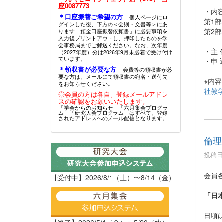
座0087773
・内
＊口座振替ご希望の方
個人ページにロ
第1
グインした後、下方の＜会則・文書等＞にあ
第2部
ります「預金口座振替依頼書」に必要事項を
入力後プリントアウトし、押印したものを学
会事務局までご郵送ください。なお、次年度
・主
（2027年度）分は2026年9月末必着で受け付け
ています。
・申
＊領収書が必要な方
会費等の領収書が必
要な方は、メールにて領収書の宛名・送付先
※内
をお知らせください。
社教
◎会員の方は各自、登録メールアドレ
スの確認をお願いいたします。
「学会からのお知らせ」「六月集会プログラ
ム」「研究大会プログラム」はすべて、登録
されたアドレスへのメール配信となります。
倫理
投稿日時
会員
【受付中】2026/8/1（土）〜8/14（金）
「日
日頃
【終了】2026/5/1（金）〜5/20（水）