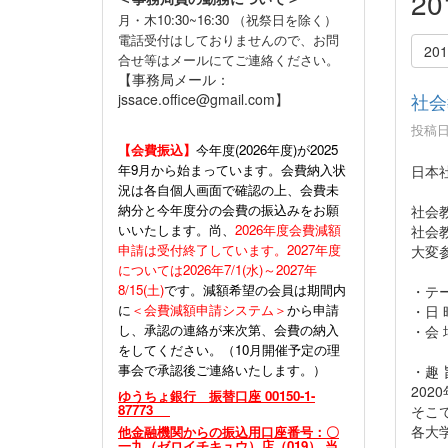
2
月・木10:30~16:30 （祝祭日を除く）
電話受付はしておりませんので、お問
20
合せ等はメールにてご連絡ください。
【事務局メール：
社会
jssace.office@gmail.com】
投稿日時
【会費振込】
今年度(
2026年度)が2025
年9月から始まっています。会費納入状
日本
況は各自個人画面で確認の上、会費未
納分と今年度分の会費の振込みをお願
社会
いいたします。尚、
2026年度会費減額
社会
申請は受付終了しています。2027年度
大変
については2026年7/1(水)～2027年
8/15(土)
です。減額希望の会員は期間内
・テ
に
＜会費減額申請システム＞
から申請
・日 
し、承認の連絡が来次第、会費の納入
・会 
をしてください。（10月開催予定の理
事会で承認後ご連絡いたします。）
・趣 
20
ゆうちょ銀行 振替口座 00150-1-
87773
そこ
各大
他金融機関からの振込用口座番号：〇
一九（ゼロイチキュウ）店（019） 当