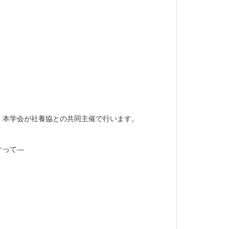
、本学会が社養協との共同主催で行います。
ぐって―