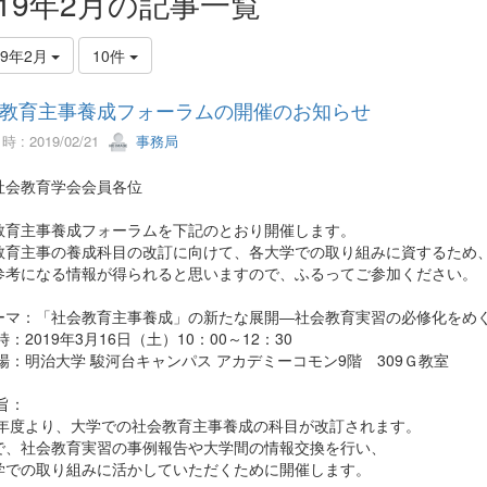
019年2月の記事一覧
19年2月
10件
教育主事養成フォーラムの開催のお知らせ
 : 2019/02/21
事務局
社会教育学会会員各位
教育主事養成フォーラムを下記のとおり開催します。
教育主事の養成科目の改訂に向けて、各大学での取り組みに資するため
参考になる情報が得られると思いますので、ふるってご参加ください。
ーマ：「社会教育主事養成」の新たな展開―社会教育実習の必修化をめ
時：2019年3月16日（土）10：00～12：30
場：明治大学 駿河台キャンパス アカデミーコモン9階 309Ｇ教室
旨：
20年度より、大学での社会教育主事養成の科目が改訂されます。
で、社会教育実習の事例報告や大学間の情報交換を行い、
学での取り組みに活かしていただくために開催します。