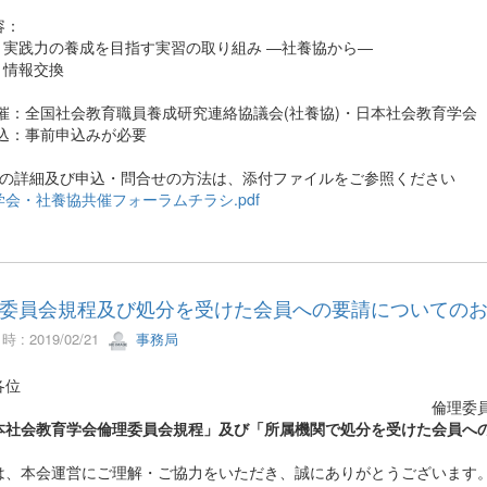
容：
部 実践力の養成を目指す実習の取り組み ―社養協から―
 情報交換
 催：全国社会教育職員養成研究連絡協議会(社養協)・日本社会教育学会
 込：事前申込みが必要
容の詳細及び申込・問合せの方法は、添付ファイルをご参照ください
学会・社養協共催フォーラムチラシ.pdf
委員会規程及び処分を受けた会員への要請についての
 : 2019/02/21
事務局
各位
倫理委員会委員長 村
本社会教育学会倫理委員会規程」及び「所属機関で処分を受けた会員への
は、本会運営にご理解・ご協力をいただき、誠にありがとうございます