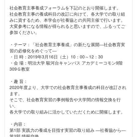
社会教育主事養成フォーラムを下記のとおり開催します。
社会教育主事の養成科目の改訂に向けて、各大学での取り組
みに資するため、本学会が社養協との共同主催で行います。
大変参考になる情報が得られると思いますので、ふるってご
参加ください。
・テーマ：「社会教育主事養成」の新たな展開―社会教育実
習の必修化をめぐって―
・日 時：2019年3月16日（土）10：00～12：30
・会 場：明治大学 駿河台キャンパス アカデミーコモン9階
309Ｇ教室
・趣 旨：
2020年度より、大学での社会教育主事養成の科目が改訂され
ます。
そこで、社会教育実習の事例報告や大学間の情報交換を行
い、
各大学での取り組みに活かしていただくために開催します。
・内容：
第1部 実践力の養成を目指す実習の取り組み ―社養協から―
第2部 情報交換