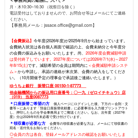
＜事務局員の勤務について＞
月・木10:30~16:30 （祝祭日を除く）
電話受付はしておりませんので、お問合せ等はメールにてご連絡
ください。
【事務局メール：jssace.office@gmail.com】
【会費振込】
今年度(
2026年度)が2025年9月から始まっています。
会費納入状況は各自個人画面で確認の上、会費未納分と今年度分
の会費の振込みをお願いいたします。尚、
2026年度会費減額申請
は受付終了しています。2027年度については2026年7/1(水)～2027
年8/15(土)
です。減額希望の会員は期間内に
＜会費減額申請システ
ム＞
から申請し、承認の連絡が来次第、会費の納入をしてくださ
い。（10月開催予定の理事会で承認後ご連絡いたします。）
ゆうちょ銀行 振替口座 00150-1-87773
他金融機関からの振込用口座番号：〇一九（ゼロイチキュウ）店
（019） 当座0087773
＊口座振替ご希望の方
個人ページにログインした後、下方の＜会則・文
書等＞にあります「預金口座振替依頼書」に必要事項を入力後プリントアウト
し、押印したものを学会事務局までご郵送ください。なお、次年度（2027年
度）分は2026年9月末必着で受け付けています。
＊領収書が必要な方
会費等の領収書が必要な方は、メールにて領収書の
宛名・送付先をお知らせください。
◎会員の方は各自、登録メールアドレスの確認をお願いいたしま