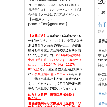
2
月・木10:30~16:30 （祝祭日を除く）
電話受付はしておりませんので、お問
20
合せ等はメールにてご連絡ください。
【事務局メール：
若手
jssace.office@gmail.com】
投稿日時
【会費振込】
今年度(
2026年度)が2025
年9月から始まっています。会費納入状
若手
況は各自個人画面で確認の上、会費未
納分と今年度分の会費の振込みをお願
日本
いいたします。尚、
2026年度会費減額
交流
申請は受付終了しています。2027年度
20
については2026年7/1(水)～2027年
詳し
8/15(土)
です。減額希望の会員は期間内
に
＜会費減額申請システム＞
から申請
研究
し、承認の連絡が来次第、会費の納入
ださ
をしてください。（10月開催予定の理
募集
事会で承認後ご連絡いたします。）
日本社
ゆうちょ銀行 振替口座 00150-1-
87773
若手会
他金融機関からの振込用口座番号：〇
一九（ゼロイチキュウ）店（019） 当