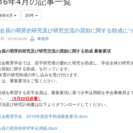
016年4月の記事一覧
16年4月
20件
会員の萌芽的研究及び研究交流の奨励に関する助成に
 : 2016/04/26
事務局
会員の萌芽的研究及び研究交流の奨励に関する助成 募集要項
社会教育学会では、若手研究者の優れた研究を助成し、学会全体の研究
の奨励に関する助成」を行っています。
16年度の研究助成の申し込みを受け付けます。
くは、募集要項をご覧ください。
助成を希望する若手会員は、募集要項に基づき申込用紙を学会事務局ま
い。
（5月22日必着）
要項及び研究計画書は以下よりダウンロードしてください。
会教育学会 2016年度若手助成募集要項.docx
員の萌芽的研究申込用紙.docx