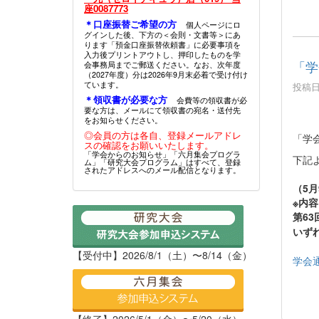
座0087773
＊口座振替ご希望の方
個人ページにロ
グインした後、下方の＜会則・文書等＞にあ
ります「預金口座振替依頼書」に必要事項を
入力後プリントアウトし、押印したものを学
「学
会事務局までご郵送ください。なお、次年度
（2027年度）分は2026年9月末必着で受け付け
ています。
投稿日時
＊領収書が必要な方
会費等の領収書が必
要な方は、メールにて領収書の宛名・送付先
をお知らせください。
◎会員の方は各自、登録メールアドレ
「学
スの確認をお願いいたします。
「学会からのお知らせ」「六月集会プログラ
下記
ム」「研究大会プログラム」はすべて、登録
されたアドレスへのメール配信となります。
（5月
※内
第6
いず
【受付中】2026/8/1（土）〜8/14（金）
学会通
【終了】2026/5/1（金）〜5/20（水）