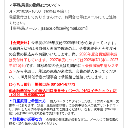
＜事務局員の勤務について＞
月・木10:30~16:30 （祝祭日を除く）
電話受付はしておりませんので、お問合せ等はメールにてご連絡
ください。
【事務局メール：jssace.office@gmail.com】
【会費振込】
今年度(
2026年度)が2025年9月から始まっています。
会費納入状況は各自個人画面で確認の上、会費未納分と今年度分
の会費の振込みをお願いいたします。尚、
2026年度会費減額申請
は受付終了しています。2027年度については2026年7/1(水)～2027
年8/15(土)
です。減額希望の会員は期間内に
＜会費減額申請システ
ム＞
から申請し、承認の連絡が来次第、会費の納入をしてくださ
い。（10月開催予定の理事会で承認後ご連絡いたします。）
ゆうちょ銀行 振替口座 00150-1-87773
他金融機関からの振込用口座番号：〇一九（ゼロイチキュウ）店
（019） 当座0087773
＊口座振替ご希望の方
個人ページにログインした後、下方の＜会則・文
書等＞にあります「預金口座振替依頼書」に必要事項を入力後プリントアウト
し、押印したものを学会事務局までご郵送ください。なお、次年度（2027年
度）分は2026年9月末必着で受け付けています。
＊領収書が必要な方
会費等の領収書が必要な方は、メールにて領収書の
宛名・送付先をお知らせください。