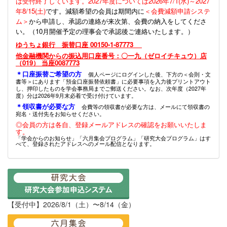
は受付終了しています。2027年度については2026年7/1(水)～2027
年8/15(土)
です。減額希望の会員は期間内に
＜会費減額申請システ
ム＞
から申請し、承認の連絡が来次第、会費の納入をしてくださ
い。（10月開催予定の理事会で承認後ご連絡いたします。）
ゆうちょ銀行 振替口座 00150-1-87773
他金融機関からの振込用口座番号：〇一九（ゼロイチキュウ）店
（019） 当座0087773
＊口座振替ご希望の方
個人ページにログインした後、下方の＜会則・文
書等＞にあります「預金口座振替依頼書」に必要事項を入力後プリントアウト
し、押印したものを学会事務局までご郵送ください。なお、次年度（2027年
度）分は2026年9月末必着で受け付けています。
＊領収書が必要な方
会費等の領収書が必要な方は、メールにて領収書の
宛名・送付先をお知らせください。
◎会員の方は各自、登録メールアドレスの確認をお願いいたしま
す。
「学会からのお知らせ」「六月集会プログラム」「研究大会プログラム」はす
べて、登録されたアドレスへのメール配信となります。
【受付中】2026/8/1（土）〜8/14（金）