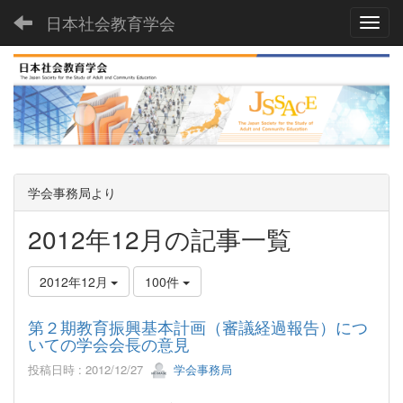
日本社会教育学会
Toggl
学会事務局より
2012年12月の記事一覧
2012年12月
100件
第２期教育振興基本計画（審議経過報告）につ
いての学会会長の意見
投稿日時 : 2012/12/27
学会事務局