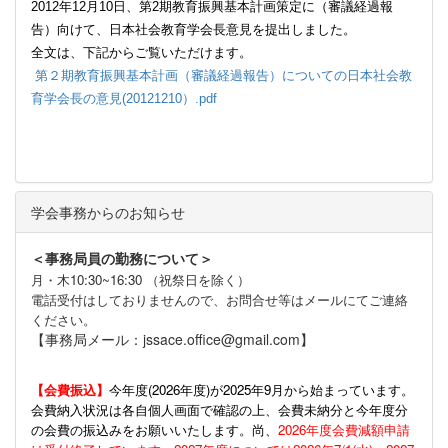
2012
年
12
月
10
日、第
2
期教育振興基本計画策定に（審議経過報
告）向けて、日本社会教育学会長意見を提出しました。
全文は、下記からご覧いただけます。
第２期教育振興基本計画（審議経過報告）についての日本社会教
育学会長の意見(20121210）.pdf
学会事務からのお知らせ
＜事務局員の勤務について＞
月・木10:30~16:30 （祝祭日を除く）
電話受付はしておりませんので、お問合せ等はメールにてご連絡
ください。
【事務局メール：jssace.office@gmail.com】
【会費振込】
今年度(
2026年度)が2025年9月から始まっています。
会費納入状況は各自個人画面で確認の上、会費未納分と今年度分
の会費の振込みをお願いいたします。尚、
2026年度会費減額申請