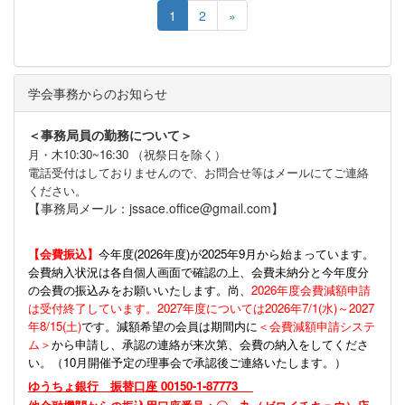
1
2
»
学会事務からのお知らせ
＜事務局員の勤務について＞
月・木10:30~16:30 （祝祭日を除く）
電話受付はしておりませんので、お問合せ等はメールにてご連絡
ください。
【事務局メール：jssace.office@gmail.com】
【会費振込】
今年度(
2026年度)が2025年9月から始まっています。
会費納入状況は各自個人画面で確認の上、会費未納分と今年度分
の会費の振込みをお願いいたします。尚、
2026年度会費減額申請
は受付終了しています。2027年度については2026年7/1(水)～2027
年8/15(土)
です。減額希望の会員は期間内に
＜会費減額申請システ
ム＞
から申請し、承認の連絡が来次第、会費の納入をしてくださ
い。（10月開催予定の理事会で承認後ご連絡いたします。）
ゆうちょ銀行 振替口座 00150-1-87773