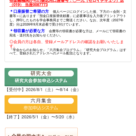
他金融機関からの振込用口座番号：〇一九（ゼロイチキュウ）店
（019） 当座0087773
＊口座振替ご希望の方
個人ページにログインした後、下方の＜会則・文
書等＞にあります「預金口座振替依頼書」に必要事項を入力後プリントアウト
し、押印したものを学会事務局までご郵送ください。なお、次年度（2027年
度）分は2026年9月末必着で受け付けています。
＊領収書が必要な方
会費等の領収書が必要な方は、メールにて領収書の
宛名・送付先をお知らせください。
◎会員の方は各自、登録メールアドレスの確認をお願いいたしま
す。
「学会からのお知らせ」「六月集会プログラム」「研究大会プログラム」はす
べて、登録されたアドレスへのメール配信となります。
【受付中】2026/8/1（土）〜8/14（金）
【終了】2026/5/1（金）〜5/20（水）