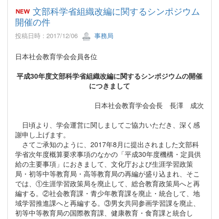
文部科学省組織改編に関するシンポジウム
開催の件
投稿日時 : 2017/12/06
事務局
日本社会教育学会会員各位
平成30年度文部科学省組織改編に関するシンポジウムの開催
につきまして
日本社会教育学会会長 長澤 成次
日頃より、学会運営に関しましてご協力いただき、深く感
謝申し上げます。
さてご承知のように、2017年8月に提出されました文部科
学省次年度概算要求事項のなかの「平成30年度機構・定員供
給の主要事項」におきまして、文化庁および生涯学習政策
局・初等中等教育局・高等教育局の再編が盛り込まれ、そこ
では、①生涯学習政策局を廃止して、総合教育政策局へと再
編する。②社会教育課・青少年教育課を廃止・統合して、地
域学習推進課へと再編する。③男女共同参画学習課を廃止、
初等中等教育局の国際教育課、健康教育・食育課と統合し