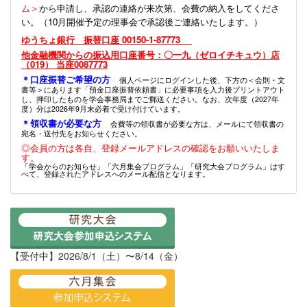
ム＞
から申請し、承認の連絡が来次第、会費の納入をしてくださ
い。（10月開催予定の理事会で承認後ご連絡いたします。）
ゆうちょ銀行 振替口座 00150-1-87773
他金融機関からの振込用口座番号：〇一九（ゼロイチキュウ）店
（019） 当座0087773
＊口座振替ご希望の方
個人ページにログインした後、下方の＜会則・文
書等＞にあります「預金口座振替依頼書」に必要事項を入力後プリントアウト
し、押印したものを学会事務局までご郵送ください。なお、次年度（2027年
度）分は2026年9月末必着で受け付けています。
＊領収書が必要な方
会費等の領収書が必要な方は、メールにて領収書の
宛名・送付先をお知らせください。
◎会員の方は各自、登録メールアドレスの確認をお願いいたしま
す。
「学会からのお知らせ」「六月集会プログラム」「研究大会プログラム」はす
べて、登録されたアドレスへのメール配信となります。
【受付中】2026/8/1（土）〜8/14（金）