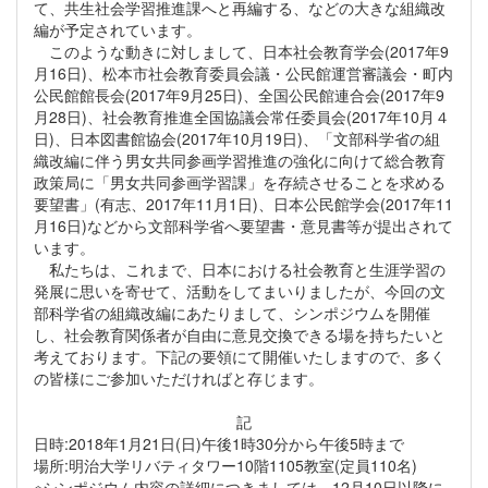
て、共生社会学習推進課へと再編する、などの大きな組織改
編が予定されています。
このような動きに対しまして、日本社会教育学会(2017年9
月16日)、松本市社会教育委員会議・公民館運営審議会・町内
公民館館長会(2017年9月25日)、全国公民館連合会(2017年9
月28日)、社会教育推進全国協議会常任委員会(2017年10月４
日)、日本図書館協会(2017年10月19日)、「文部科学省の組
織改編に伴う男女共同参画学習推進の強化に向けて総合教育
政策局に「男女共同参画学習課」を存続させることを求める
要望書」(有志、2017年11月1日)、日本公民館学会(2017年11
月16日)などから文部科学省へ要望書・意見書等が提出されて
います。
私たちは、これまで、日本における社会教育と生涯学習の
発展に思いを寄せて、活動をしてまいりましたが、今回の文
部科学省の組織改編にあたりまして、シンポジウムを開催
し、社会教育関係者が自由に意見交換できる場を持ちたいと
考えております。下記の要領にて開催いたしますので、多く
の皆様にご参加いただければと存じます。
記
日時:2018年1月21日(日)午後1時30分から午後5時まで
場所:明治大学リバティタワー10階1105教室(定員110名)
※シンポジウム内容の詳細につきましては、12月10日以降に