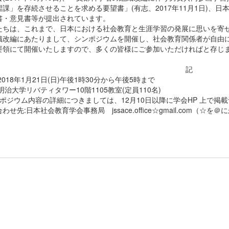
課」を存続させることを求める要望書」(有志、2017年11月1日)、日本公
書・意見書等が提出されています。
ちは、これまで、日本における社会教育と生涯学習の発展に思いを寄せ
織改編にあたりまして、シンポジウムを開催し、社会教育関係者が自由
要領にて開催いたしますので、多くの皆様にご参加いただければと存じ
記
2018年1月21日(日)午後1時30分から午後5時まで
明治大学リバティタワー10階1105教室(定員110名)
ンポジウム内容の詳細につきましては、12月10日以降に学会HP 上で掲
わせ先:日本社会教育学会事務局 jssace.office☆gmail.com（☆を