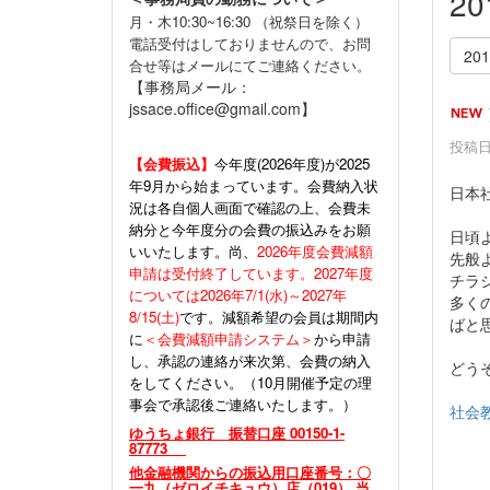
2
月・木10:30~16:30 （祝祭日を除く）
電話受付はしておりませんので、お問
20
合せ等はメールにてご連絡ください。
【事務局メール：
jssace.office@gmail.com】
投稿日時
【会費振込】
今年度(
2026年度)が2025
年9月から始まっています。会費納入状
日本
況は各自個人画面で確認の上、会費未
納分と今年度分の会費の振込みをお願
日頃
いいたします。尚、
2026年度会費減額
先般
申請は受付終了しています。2027年度
チラ
については2026年7/1(水)～2027年
多く
8/15(土)
です。減額希望の会員は期間内
ばと
に
＜会費減額申請システム＞
から申請
し、承認の連絡が来次第、会費の納入
どう
をしてください。（10月開催予定の理
事会で承認後ご連絡いたします。）
社会教
ゆうちょ銀行 振替口座 00150-1-
87773
他金融機関からの振込用口座番号：〇
一九（ゼロイチキュウ）店（019） 当