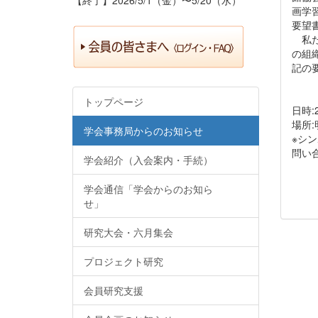
画学習
要望
私た
の組
記の
トップページ
日時:
場所:
学会事務局からのお知らせ
※シ
問い合
学会紹介（入会案内・手続）
学会通信「学会からのお知ら
せ」
研究大会・六月集会
プロジェクト研究
会員研究支援