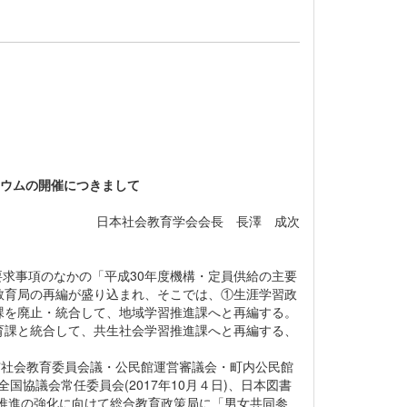
ジウムの開催につきまして
日本社会教育学会会長 長澤 成次
。
要求事項のなかの「平成30年度機構・定員供給の主要
教育局の再編が盛り込まれ、そこでは、①生涯学習政
課を廃止・統合して、地域学習推進課へと再編する。
育課と統合して、共生社会学習推進課へと再編する、
本市社会教育委員会議・公民館運営審議会・町内公民館
進全国協議会常任委員会(2017年10月４日)、日本図書
学習推進の強化に向けて総合教育政策局に「男女共同参