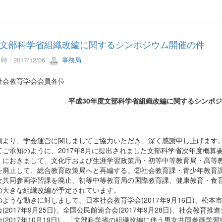
文部科学省組織改編に関するシンポジウム開催の件
 : 2017/12/06
事務局
社会教育学会会員各位
平成30年度文部科学省組織改編に関するシンポ
より、学会運営に関しましてご協力いただき、深く感謝申し上げます
ご承知のように、2017年8月に提出されました文部科学省次年度概算
」におきまして、文化庁および生涯学習政策局・初等中等教育局・高等
を廃止して、総合教育政策局へと再編する。②社会教育課・青少年教育
女共同参画学習課を廃止、初等中等教育局の国際教育課、健康教育・食
の大きな組織改編が予定されています。
ような動きに対しまして、日本社会教育学会(2017年9月16日)、松
(2017年9月25日)、全国公民館連合会(2017年9月28日)、社会教育推
会(2017年10月19日)、「文部科学省の組織改編に伴う男女共同参画