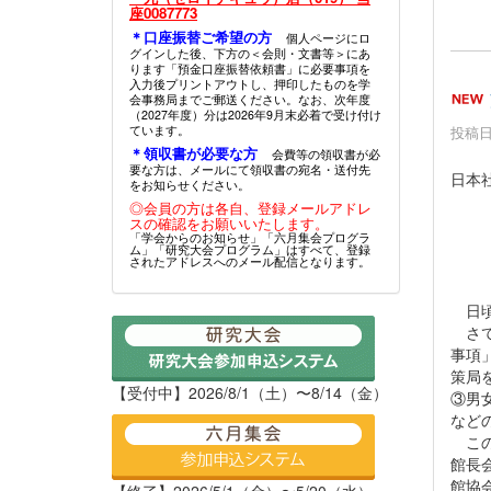
座0087773
＊口座振替ご希望の方
個人ページにロ
グインした後、下方の＜会則・文書等＞にあ
ります「預金口座振替依頼書」に必要事項を
入力後プリントアウトし、押印したものを学
会事務局までご郵送ください。なお、次年度
（2027年度）分は2026年9月末必着で受け付け
ています。
投稿日時
＊領収書が必要な方
会費等の領収書が必
要な方は、メールにて領収書の宛名・送付先
日本
をお知らせください。
◎会員の方は各自、登録メールアドレ
スの確認をお願いいたします。
「学会からのお知らせ」「六月集会プログラ
ム」「研究大会プログラム」はすべて、登録
されたアドレスへのメール配信となります。
日頃
さて
事項
策局
【受付中】2026/8/1（土）〜8/14（金）
③男
など
この
館長会
館協
【終了】2026/5/1（金）〜5/20（水）